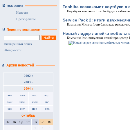
RSS-лента
Toshiba познакомит ноутбуки с
Ноутбуки компании Toshiba будут снабжат
Новости
Пресс-релизы
Service Pack 2: итоги двухмесяч
Компания Microsoft опубликовала результаты
Поиск по компаниям
Новый лидер линейки мобильны
Компания Intel выпустила новый процессор 
Расширенный поиск
Обзоры сети
Архив новостей
2002 г
2003 г
2004 г
янв
фев
мар
апр
май
июн
июл
авг
сен
окт
ноя
дек
октябрь
Пн
Вт
Ср
Чт
Пт
Сб
Вс
1
2
3