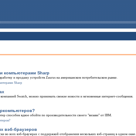
и компьютерами Sharp
азработку и продажу устройств Zaurus на американском потребительском рынке.
ах
компанией Swatch, можно принимать свежие новости и мгновенные интернет-сообщения.
перкомпьютеров?
ер способен вдвое обойти по производительности своего "визави" от IBM.
ых вэб-браузеров
и во всех вэб-браузерах с поддержкой отображения нескольких вэб-страниц в одном окне.