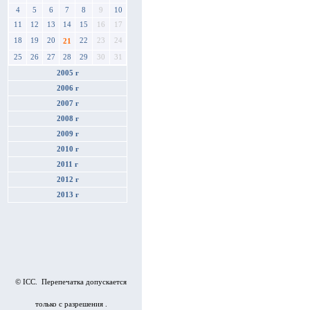
4
5
6
7
8
9
10
11
12
13
14
15
16
17
18
19
20
22
23
24
21
25
26
27
28
29
30
31
2005 г
2006 г
2007 г
2008 г
2009 г
2010 г
2011 г
2012 г
2013 г
© ICC. Перепечатка допускается
только с разрешения .