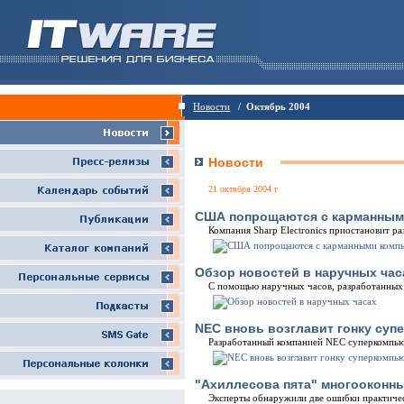
Новости
/ Октябрь 2004
Новости
21 октября 2004 г
США попрощаются с карманным
Компания Sharp Electronics приостановит р
Обзор новостей в наручных час
С помощью наручных часов, разработанных 
NEC вновь возглавит гонку су
Разработанный компанией NEC суперкомпьют
"Ахиллесова пята" многооконн
Эксперты обнаружили две ошибки практическ