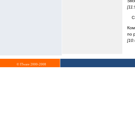
Stic
[11
C
Ком
по 
[10
© ITware 2000-2008