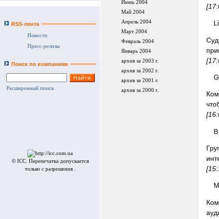
Июнь 2004
[17
Май 2004
Апрель 2004
L
RSS-лента
Март 2004
Новости
Суд
Февраль 2004
Пресс-релизы
при
Январь 2004
[17
архив за 2003 г.
Поиск по компаниям
архив за 2002 г.
G
архив за 2001 г.
Расширенный поиск
архив за 2000 г.
Ком
что
[16
В
Гру
инт
© ICC. Перепечатка допускается
[15
только с разрешения .
M
Ком
ауд