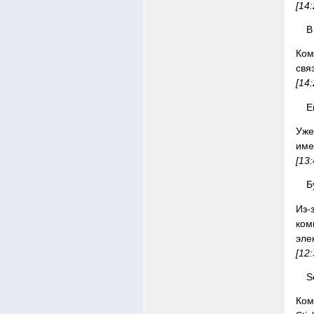
[14
В
Ком
свя
[14
Е
Уже
име
[13
Б
Из-
ком
эле
[12
S
Ком