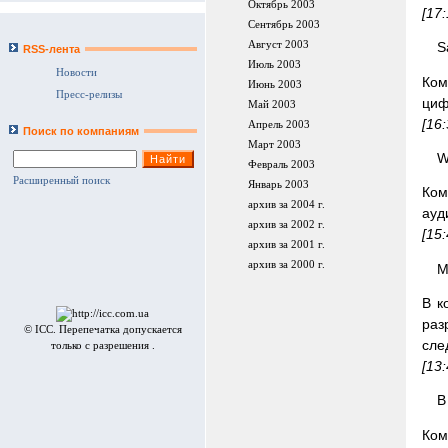
Октябрь 2003
[17
Сентябрь 2003
Август 2003
S
RSS-лента
Июль 2003
Новости
Ком
Июнь 2003
Пресс-релизы
циф
Май 2003
[16
Апрель 2003
Поиск по компаниям
Март 2003
W
Февраль 2003
Расширенный поиск
Январь 2003
Ком
архив за 2004 г.
ауд
архив за 2002 г.
[15
архив за 2001 г.
архив за 2000 г.
M
В к
раз
© ICC. Перепечатка допускается
сле
только с разрешения .
[13
В
Ком