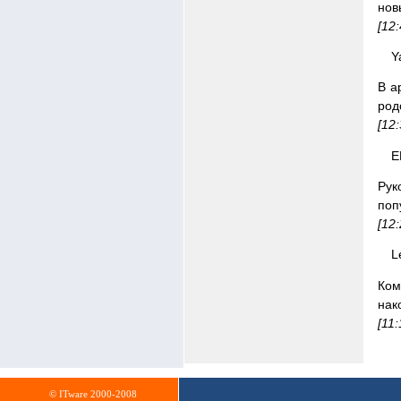
нов
[12
Y
В а
род
[12
E
Рук
поп
[12
L
Ком
нак
[11
© ITware 2000-2008