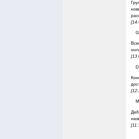
Гру
нов
рас
[14
G
Вск
онл
[13
D
Кон
дос
[12
M
Деб
наз
[11