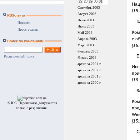
27
28
29
30
31
Нац
Сентябрь 2003
[18
Август 2003
RSS-лента
Июль 2003
К
Новости
Июнь 2003
Пресс-релизы
Ком
Май 2003
с о
Апрель 2003
Поиск по компаниям
[16
Март 2003
Февраль 2003
Е
Расширенный поиск
Январь 2003
архив за 2004 г.
Исс
архив за 2002 г.
при
архив за 2001 г.
[16
архив за 2000 г.
6
Ко
© ICC. Перепечатка допускается
пре
только с разрешения .
Win
[15
С