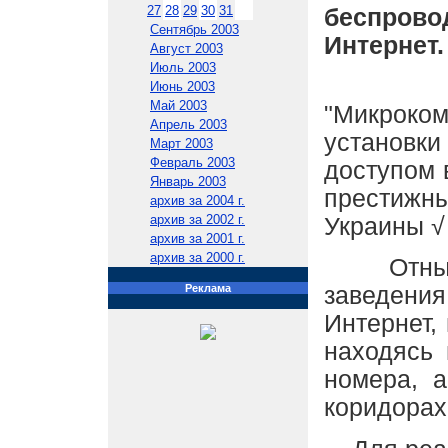
27
28
29
30
31
беспров
Сентябрь 2003
Интернет.
Август 2003
Июль 2003
Киевс
Июнь 2003
Май 2003
"Микроко
Апрель 2003
установки
Март 2003
Февраль 2003
доступом 
Январь 2003
престижн
архив за 2004 г.
архив за 2002 г.
Украины √
архив за 2001 г.
архив за 2000 г.
Отныне 
Реклама
заведени
Интернет,
находясь 
номера, 
коридорах