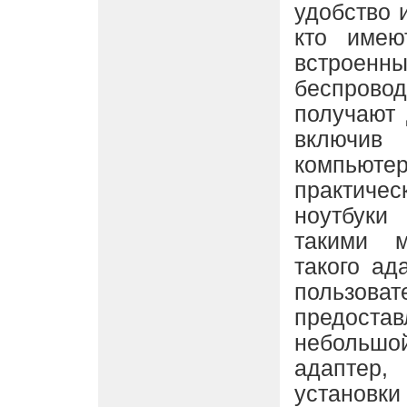
удобство 
кто имею
встро
беспрово
получают 
включив
компьютер
практиче
ноутбуки
такими 
такого ад
пользо
предос
небольш
адаптер,
устан