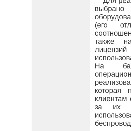
Для реал
выбран
оборудо
(его отл
соотношен
также на
лицен
использов
На ба
операцио
реализова
которая 
клиентам 
за их ф
использов
беспровод