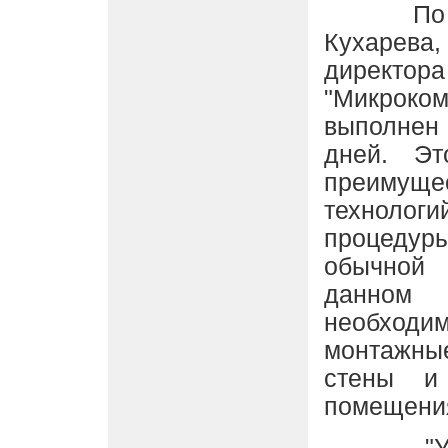
По сло
Кухарев
дирек
"Микрок
выполнен
дней. Эт
преимущ
техноло
процеду
обычной 
данном
необходи
монтажн
стены и
помещени
"Услуг