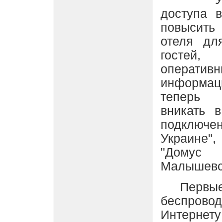
доступа 
повысить
отеля дл
гостей, 
операт
информац
теперь 
вникать 
подключе
Украине"
"Домус
Малышевс
Первые п
беспров
Интерне