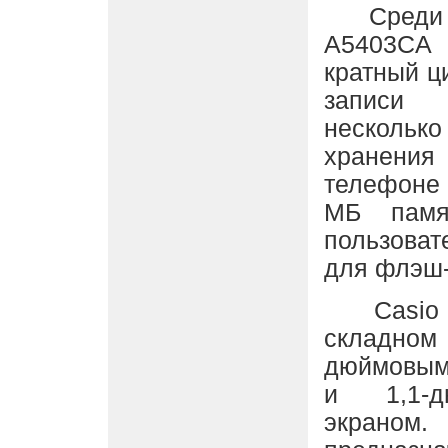
Среди пр
A5403CA
кратный ц
записи
несколько
хранени
телефоне
МБ памя
пользова
для флэш-к
Casio A
складно
дюймовым
и 1,1-д
экран