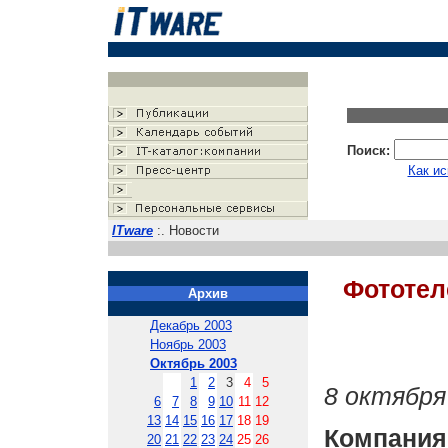
Поиск:
Как ис
ITware
:. Новости
Фототел
Архив
Декабрь 2003
Ноябрь 2003
Октябрь 2003
1
2
3
4
5
8 октября
6
7
8
9
10
11
12
13
14
15
16
17
18
19
Компани
20
21
22
23
24
25
26