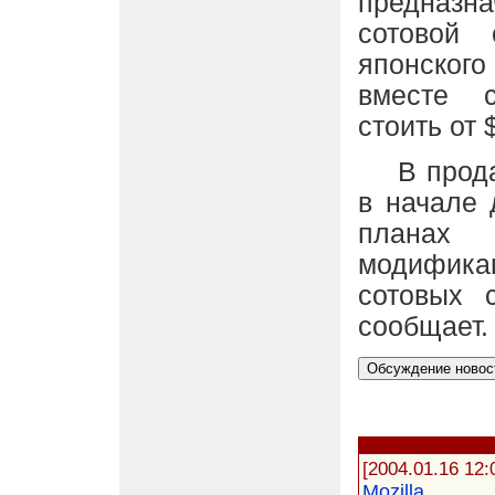
предназн
сотовой
японског
вместе с
стоить от 
В продаж
в начале 
планах
модифик
сотовых 
сообщает.
[2004.01.16 12:
Mozilla