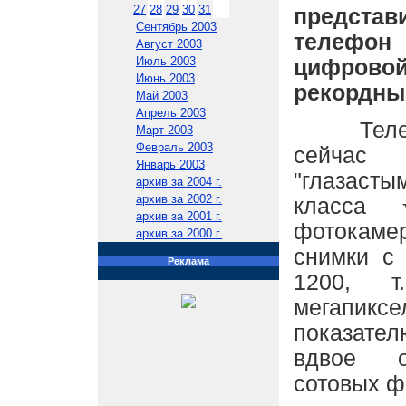
27
28
29
30
31
предст
Сентябрь 2003
телефо
Август 2003
Июль 2003
цифрово
Июнь 2003
рекордны
Май 2003
Апрель 2003
Телефо
Март 2003
Февраль 2003
сейчас
Январь 2003
"глазасты
архив за 2004 г.
архив за 2002 г.
класса 
архив за 2001 г.
фотокаме
архив за 2000 г.
снимки с
Реклама
1200, 
мегапи
показат
вдвое 
сотовых ф