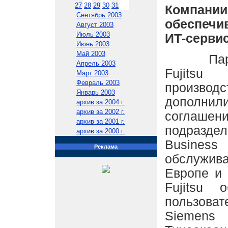
27
28
29
30
31
Компани
Сентябрь 2003
обеспечи
Август 2003
Июль 2003
ИТ-сервис
Июнь 2003
Май 2003
Партне
Апрель 2003
Fujits
Март 2003
Февраль 2003
произво
Январь 2003
допол
архив за 2004 г.
архив за 2002 г.
соглаш
архив за 2001 г.
подраз
архив за 2000 г.
Busines
Реклама
обслужива
Европе и
Fujitsu 
пользов
Siemen