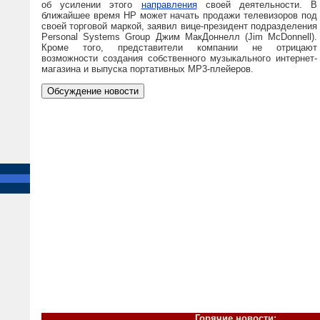
об усилении этого
направления
своей деятельности. В
ближайшее время HP может начать продажи телевизоров под
своей торговой маркой, заявил вице-президент подразделения
Personal Systems Group Джим МакДоннелл (Jim McDonnell).
Кроме того, представители компании не отрицают
возможности создания собственного музыкального интернет-
магазина и выпуска портативных MP3-плейеров.
Горячие новости: