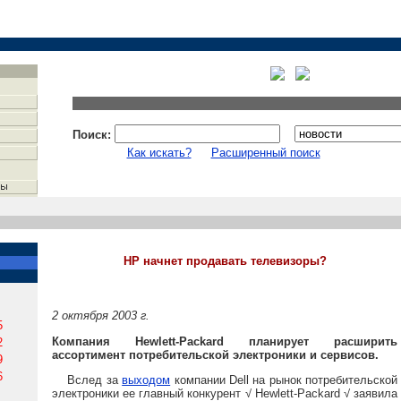
Поиск:
Как искать?
Расширенный поиск
HP начнет продавать телевизоры?
2 октября 2003 г.
5
Компания Hewlett-Packard планирует расширить
2
ассортимент потребительской электроники и сервисов.
9
6
Вслед за
выходом
компании Dell на рынок потребительской
электроники ее главный конкурент √ Hewlett-Packard √ заявила