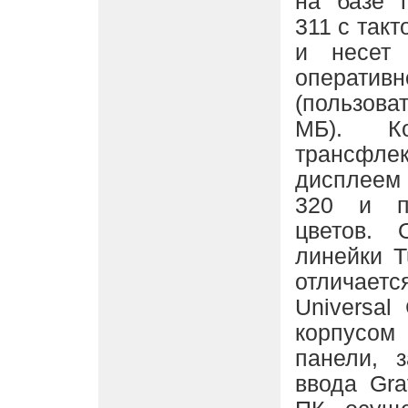
на базе 
311 с так
и несет
опера
(пользов
МБ). Ко
трансф
дисплеем
320 и п
цветов. 
линейки T
отличаетс
Universal
корпусо
панели, 
ввода Gra