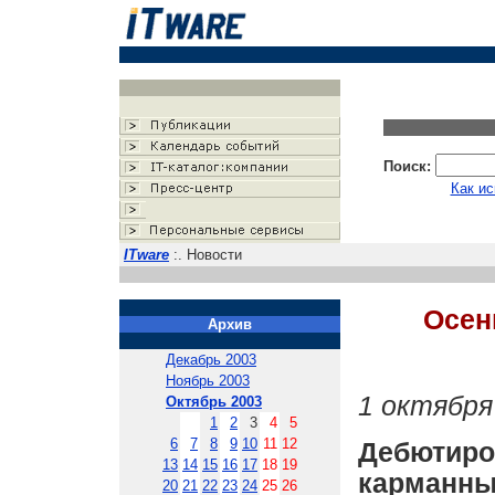
Поиск:
Как ис
ITware
:. Новости
Осен
Архив
Декабрь 2003
Ноябрь 2003
1 октября
Октябрь 2003
1
2
3
4
5
6
7
8
9
10
11
12
Дебютиро
13
14
15
16
17
18
19
карман
20
21
22
23
24
25
26