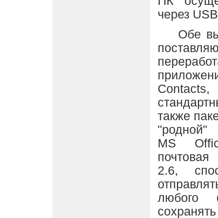
ПК осуще
через USB
Обе выш
пост
перерабо
приложе
Contacts
стандарт
также пак
"родной"
МS Offi
почтовая
2.6, спо
отправля
любого 
сохранят