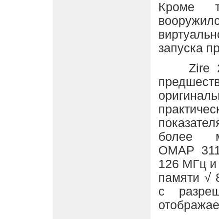
Кроме т
вооружил
виртуаль
запуска п
Zire 21
предш
оригинал
практиче
показате
более м
OMAP 311
126 МГц и
памяти √ 
с разре
отображает