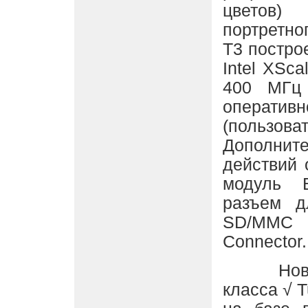
цветов
портретн
T3 постро
Intel XSca
400 МГц
опера
(пользова
Дополнит
действий 
модуль B
разъем д
SD/MMC 
Connector.
Новая 
класса √ 