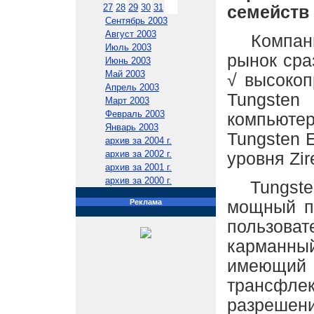
27
28
29
30
31
семейств 
Сентябрь 2003
Август 2003
Компания
Июль 2003
рынок сра
Июнь 2003
Май 2003
√ высоко
Апрель 2003
Tungste
Март 2003
Февраль 2003
компьюте
Январь 2003
Tungsten 
архив за 2004 г.
архив за 2002 г.
уровня Zir
архив за 2001 г.
архив за 2000 г.
Tungsten
Реклама
мощный п
пользова
карманны
имею
трансфле
разрешени