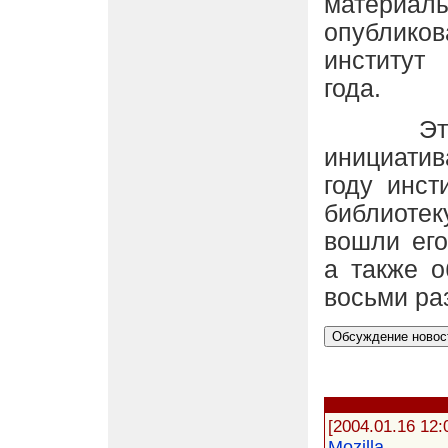
матери
опубликов
институт
года.
Это не
инициати
году инст
библиоте
вошли ег
а также 
восьми ра
[2004.01.16 12:
Mozilla