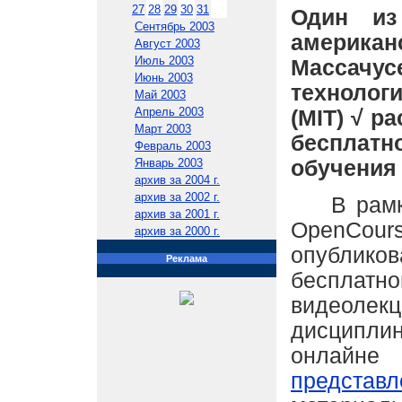
27
28
29
30
31
Один из
Сентябрь 2003
америк
Август 2003
Июль 2003
Массачус
Июнь 2003
техноло
Май 2003
Апрель 2003
(MIT) √ 
Март 2003
бесплат
Февраль 2003
обучения 
Январь 2003
архив за 2004 г.
архив за 2002 г.
В рамках
архив за 2001 г.
OpenCo
архив за 2000 г.
опублико
Реклама
беспла
видео
дисципл
онлай
представ