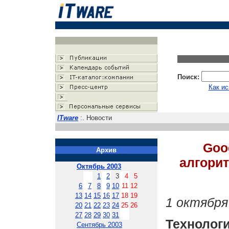
Поиск:
Как ис
ITware
:. Новости
Goo
Архив
алгори
Октябрь 2003
1
2
3
4
5
6
7
8
9
10
11
12
13
14
15
16
17
18
19
1 октября
20
21
22
23
24
25
26
27
28
29
30
31
Техноло
Сентябрь 2003