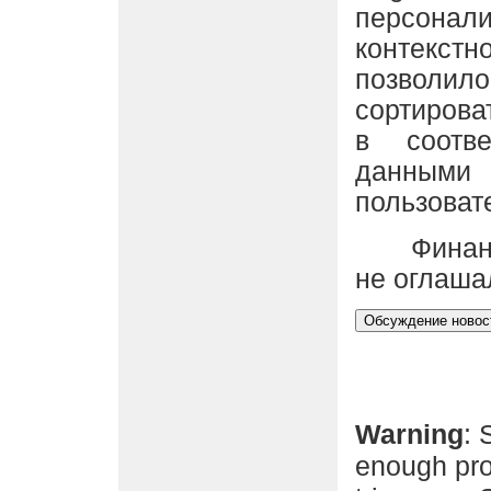
персонали
контекс
позволил
сортирова
в соотв
данными
пользоват
Финансо
не оглаша
Warning
: 
enough pro