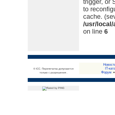
trigger, or
to reconfi
cache. (sev
/usr/loca
on line
6
Новост
IT-кат
© ICC. Перепечатка допускается
Форум
только с разрешения .