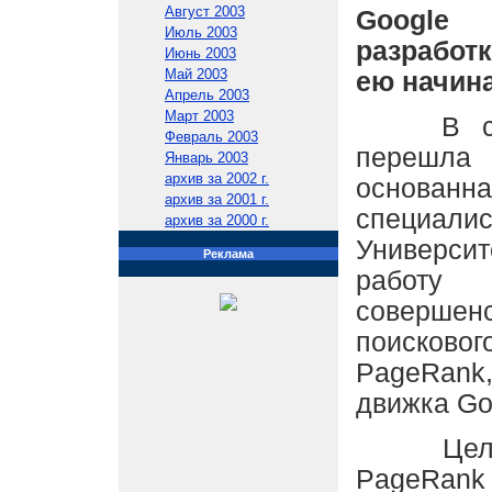
Август 2003
Googl
Июль 2003
разработ
Июнь 2003
Май 2003
ею начин
Апрель 2003
Март 2003
В собст
Февраль 2003
перешла
Январь 2003
архив за 2002 г.
основанн
архив за 2001 г.
специали
архив за 2000 г.
Универси
Реклама
раб
совершен
поиско
PageRank
движка Go
Цель Ka
PageRa