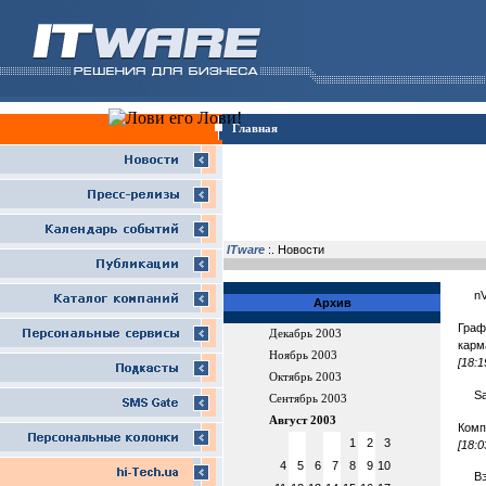
Главная
ITware
:. Новости
nV
Архив
Граф
Декабрь 2003
карм
Ноябрь 2003
[18:1
Октябрь 2003
S
Сентябрь 2003
Август 2003
Комп
1
2
3
[18:0
4
5
6
7
8
9
10
В