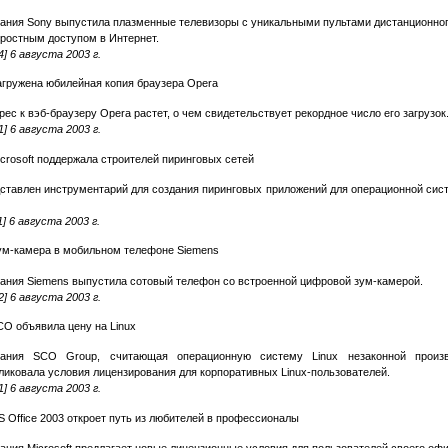
ания Sony выпустила плазменные телевизоры с уникальными пультами дистанционно
оростным доступом в Интернет.
4] 6 августа 2003 г.
агружена юбилейная копия браузера Opera
рес к вэб-браузеру Opera растет, о чем свидетельствует рекордное число его загрузок
1] 6 августа 2003 г.
icrosoft поддержала строителей пиринговых сетей
ставлен инструментарий для создания пиринговых приложений для операционной си
1] 6 августа 2003 г.
ум-камера в мобильном телефоне Siemens
ания Siemens выпустила сотовый телефон со встроенной цифровой зум-камерой.
2] 6 августа 2003 г.
CO объявила цену на Linux
ания SCO Group, считающая операционную систему Linux незаконной произв
ликовала условия лицензирования для корпоративных Linux-пользователей.
1] 6 августа 2003 г.
S Office 2003 откроет путь из любителей в профессионалы
ания Microsoft предлагает новые лицензионные условия для пользователей своего офи