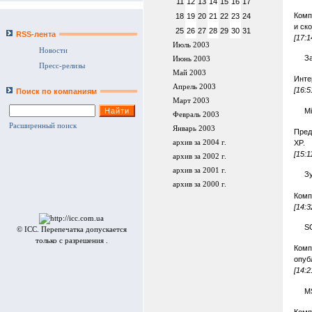
11
12
13
14
15
16
17
Комп
18
19
20
21
22
23
24
и ск
25
26
27
28
29
30
31
RSS-лента
[17:1
Июль 2003
Новости
З
Июнь 2003
Пресс-релизы
Май 2003
Инте
Апрель 2003
[16:5
Поиск по компаниям
Март 2003
M
Февраль 2003
Расширенный поиск
Январь 2003
Пред
XP.
архив за 2004 г.
[15:1
архив за 2002 г.
архив за 2001 г.
З
архив за 2000 г.
Комп
[14:3
S
© ICC. Перепечатка допускается
только с разрешения .
Комп
опуб
[14:2
M
Комп