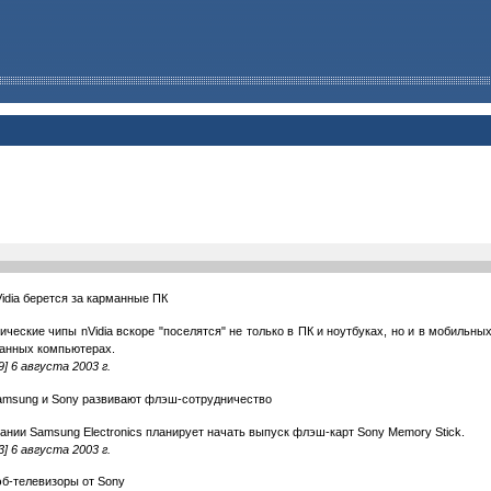
idia берется за карманные ПК
ические чипы nVidia вскоре "поселятся" не только в ПК и ноутбуках, но и в мобильны
анных компьютерах.
9] 6 августа 2003 г.
amsung и Sony развивают флэш-сотрудничество
ании Samsung Electronics планирует начать выпуск флэш-карт Sony Memory Stick.
3] 6 августа 2003 г.
эб-телевизоры от Sony