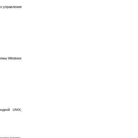
го управления
.
стемы Windows
одной UNIX,
сного пакета.