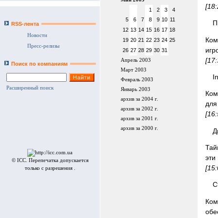
[18
1
2
3
4
5
6
7
8
9
10
11
П
RSS-лента
12
13
14
15
16
17
18
Новости
Ком
19
20
21
22
23
24
25
Пресс-релизы
игр
26
27
28
29
30
31
[17
Апрель 2003
Поиск по компаниям
Март 2003
I
Февраль 2003
Расширенный поиск
Январь 2003
Ком
архив за 2004 г.
для
архив за 2002 г.
[16
архив за 2001 г.
архив за 2000 г.
Д
Тай
эти
© ICC. Перепечатка допускается
[15
только с разрешения .
С
Ком
обе