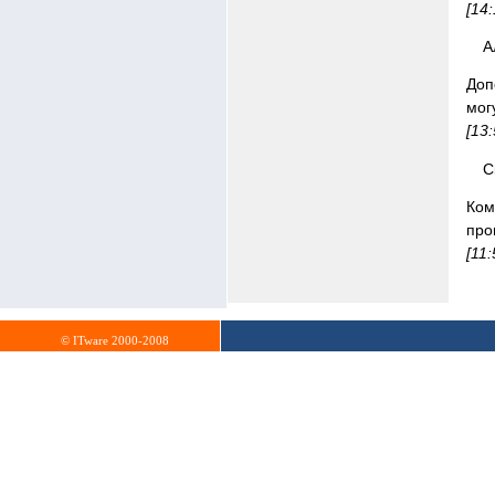
[14
А
Доп
мог
[13
С
Ко
про
[11:
© ITware 2000-2008