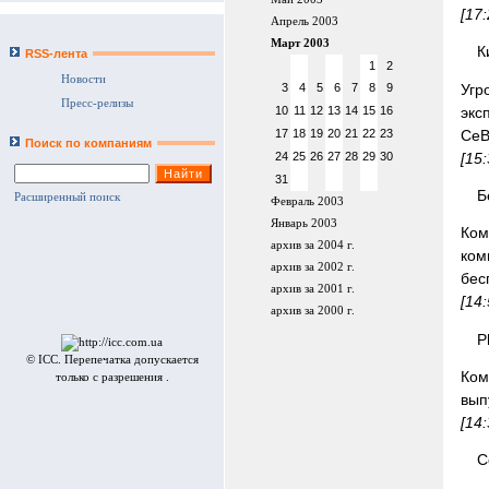
[17
Апрель 2003
Март 2003
К
RSS-лента
1
2
Новости
Угр
3
4
5
6
7
8
9
Пресс-релизы
экс
10
11
12
13
14
15
16
CeB
17
18
19
20
21
22
23
Поиск по компаниям
[15
24
25
26
27
28
29
30
31
Б
Расширенный поиск
Февраль 2003
Январь 2003
Ком
архив за 2004 г.
ком
архив за 2002 г.
бес
архив за 2001 г.
[14
архив за 2000 г.
P
© ICC. Перепечатка допускается
Ком
только с разрешения .
вып
[14
С