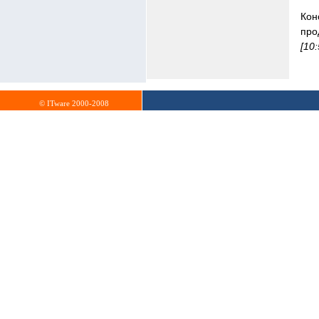
Кон
про
[10
© ITware 2000-2008