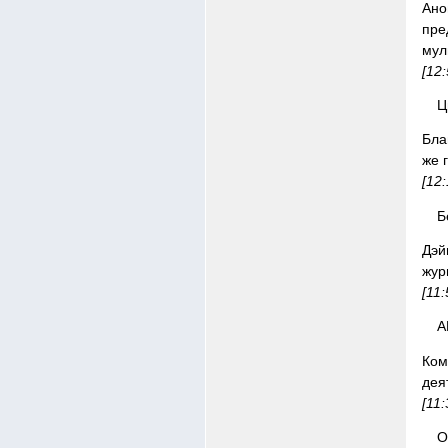
Ан
пре
мул
[12
Ц
Бла
же 
[12
Б
Дэй
жур
[11
А
Ком
дея
[11
O