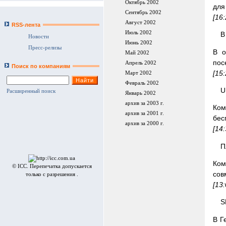
Октябрь 2002
для
Сентябрь 2002
[16
Август 2002
RSS-лента
Июль 2002
В
Новости
Июнь 2002
Пресс-релизы
В о
Май 2002
пос
Апрель 2002
Поиск по компаниям
[15
Март 2002
Февраль 2002
U
Расширенный поиск
Январь 2002
архив за 2003 г.
Ком
архив за 2001 г.
бес
архив за 2000 г.
[14
П
Ком
© ICC. Перепечатка допускается
сов
только с разрешения .
[13
S
В Г