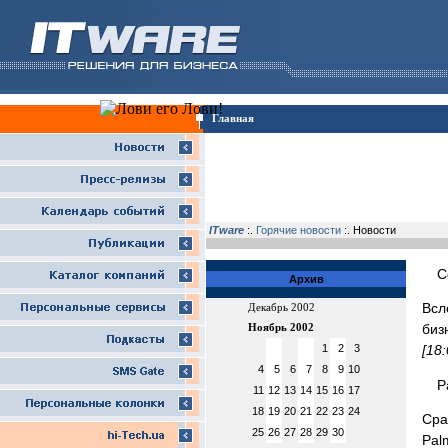
Главная
ITware
:.
Горячие новости
:. Новости
С
Архив
Всл
Декабрь 2002
биз
Ноябрь 2002
1
2
3
[18
4
5
6
7
8
9
10
P
11
12
13
14
15
16
17
18
19
20
21
22
23
24
Сра
25
26
27
28
29
30
Pal