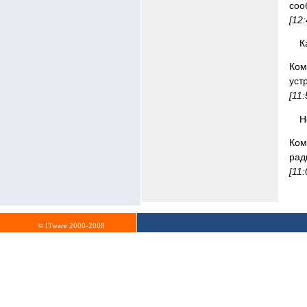
соо
[12
К
Ком
уст
[11:
Н
Ком
рад
[11:
© ITware 2000-2008