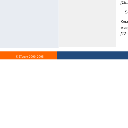
[15
S
Ком
мик
[12
© ITware 2000-2008