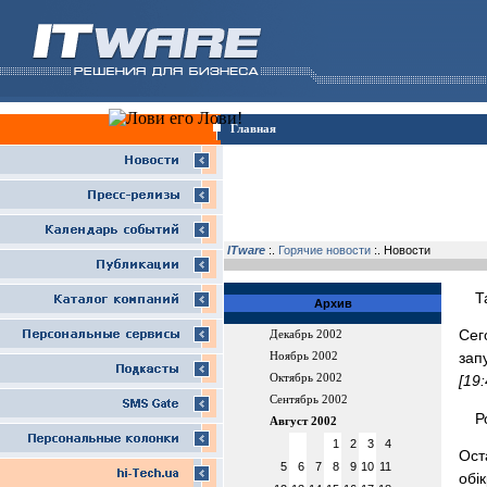
Главная
ITware
:.
Горячие новости
:. Новости
Т
Архив
Сег
Декабрь 2002
зап
Ноябрь 2002
Октябрь 2002
[19
Сентябрь 2002
Р
Август 2002
1
2
3
4
Ост
5
6
7
8
9
10
11
обi