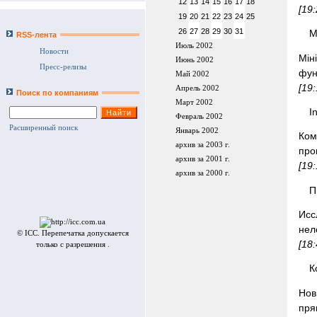
12
13
14
15
16
17
18
[19
19
20
21
22
23
24
25
26
27
28
29
30
31
М
RSS-лента
Июль 2002
Новости
Мiн
Июнь 2002
Пресс-релизы
фун
Май 2002
[19
Апрель 2002
Поиск по компаниям
Март 2002
I
Февраль 2002
Расширенный поиск
Январь 2002
Ко
архив за 2003 г.
про
архив за 2001 г.
[19
архив за 2000 г.
П
Исс
нел
© ICC. Перепечатка допускается
[18
только с разрешения .
К
Нов
пря