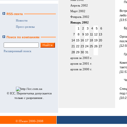
Пе
Апрель 2002
Встр
Март 2002
RSS-лента
либо
Февраль 2002
[13:5
Новости
Январь 2002
Пресс-релизы
Б
1
2
3
4
5
6
7
8
9
10
11
12
13
Орга
Поиск по компаниям
14
15
16
17
18
19
20
посл
[12:5
21
22
23
24
25
26
27
Расширенный поиск
28
29
30
31
Г
архив за 2003 г.
Комп
архив за 2001 г.
такт
архив за 2000 г.
[11:5
Ч
Спец
под 
© ICC. Перепечатка допускается
[10:2
только с разрешения .
© ITware 2000-2008