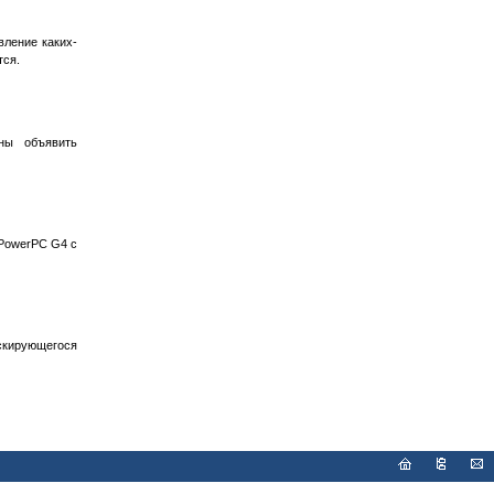
вление каких-
тся.
ены объявить
PowerPC G4 с
скирующегося