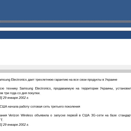
msung Electronics дает трехлетнюю гарантию на все свои продукты в Украине
сю технику Samsung Electronics, продаваемую на территории Украины, установил
ом три года со дня покупки.
3] 29 января 2002 г.
 США начала работу сотовая сеть третьего поколения
ания Verizon Wireless объявила о запуске первой в США 3G-сети на базе станда
T.
5] 29 января 2002 г.