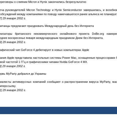
реговоры о слиянии Micron и Hynix закончились безрезультатно
еча руководителей Micron Technology и Hynix Semiconductor завершилась, и возобно
 обсуждений между компаниями по поводу намечавшегося ранее альянса не планируе
7] 29 января 2002 г.
ританцы предлагают праздновать Международный день без Интернета
низаторы британского некоммерческого онлайнового проекта DoBe.org намер
еднее воскресенье января международным праздником Днем без Интернета.
9] 29 января 2002 г.
рафический чип GeForce 4 дебютирует в новых компьютерах Apple
ания Apple представила настольные системы Power Mac, оснащенные процессорами 
овой частотой 1 ГГц и графическими чипами Nvidia GeForce 4 MX.
3] 29 января 2002 г.
ервь MyParty добрался до Украины
иалисты антивирусных компаний сообщают о распространении вируса MyParty, ма
гиперссылку.
1] 29 января 2002 г.