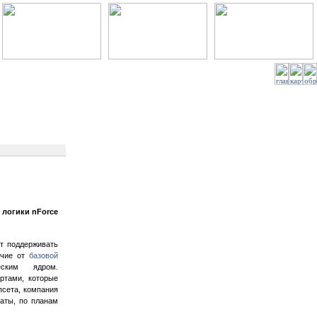
 логики nForce
т поддерживать
ичие от
базовой
ским ядром.
ртами, которые
псета, компания
аты, по планам