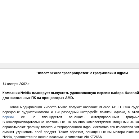
Чипсет nForce "распрощается" с графическим ядром
14 января 2002 г.
Компания Nvidia планирует выпустить удешевленную версию набора базовой
для настольных ПК на процессорах AMD.
Новая модификация чипсета Nvidia получит название nForce 415-D. Она буде
передовые аудиотехнологии и 128-разрядный интерфейс памяти, однако, в отл
версии
, ее не планируется оснащать интегрированным графиче
Высокопроизводительные настольные ПК обычно комплектуются мощными 3D-ка
обрабатывают графику вместо интегрированного ядра. Исключив его из состава чи
сможет удешевить свой продукт. Таким образом, оснащенные им материнские пл
Nvidia, сравняются по цене с платами на чипсетах VIA KT266A.