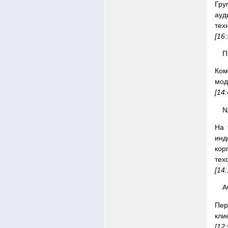
Гру
ауд
тех
[16
П
Ком
мод
[14
N
На 
инд
кор
тех
[14
A
Пер
кли
[12