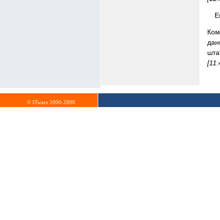
Е
Ком
дан
шта
[11
© ITware 2000-2008