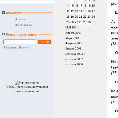
1
2
3
[20
4
5
6
7
8
9
10
11
12
13
14
15
16
17
Ш
RSS-лента
18
19
20
21
22
23
24
Новости
Лу 
25
26
27
28
29
30
Пресс-релизы
еже
Май 2001
поч
Апрель 2001
Поиск по компаниям
эле
Март 2001
[18
Февраль 2001
Расширенный поиск
Январь 2001
О
архив за 2003 г.
архив за 2002 г.
Исп
архив за 2000 г.
Гри
[17
H
© ICC. Перепечатка допускается
Ком
только с разрешения .
воз
[17
O