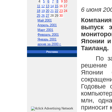
4
5
6
7
8
9
10
11
12
13
14
15
16
17
6 июня 200
18
19
20
21
22
23
24
25
26
27
28
29
30
Компания
Май 2001
Апрель 2001
выпуск э
Март 2001
мониторо
Февраль 2001
Январь 2001
Японии и
архив за 2000 г.
Таиланд.
Реклама
По заявл
решение
Японии 
сокращен
Годовые 
компьютер
млн, одна
приносит 