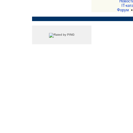
Новост
IT-кат
Форум