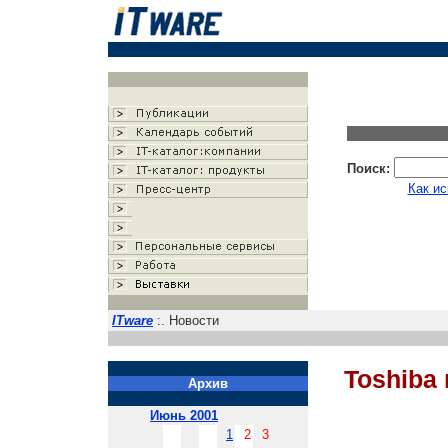
Поиск:
Как ис
ITware
:. Новости
Toshiba
Архив
Июнь 2001
1
2
3