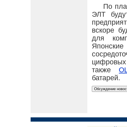
По плана
ЭЛТ буду
предприят
вскоре бу
для ком
Японск
сосредот
цифровых
также
O
батарей.