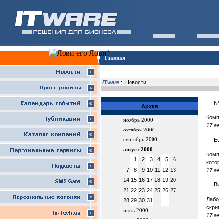
Главная
ITware
:. Новости
NV
Архив
Комп
ноябрь 2000
17 а
октябрь 2000
E
сентябрь 2000
август 2000
Комп
1
2
3
4
5
6
кото
7
8
9
10
11
12
13
17 а
14
15
16
17
18
19
20
В
21
22
23
24
25
26
27
Лабо
28
29
30
31
скри
июль 2000
17 а