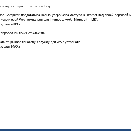
ompaq расширяет семейство iPaq
aq Computer представила новые устройства доступа к Internet под своей торговой м
числе и свой Web-компаньон для Internet-службы Microsoft -- MSN.
вгуста 2000 г.
спроводной поиск от AltaVista
Vista открывает поисковую службу для WAP-устройств
вгуста 2000 г.