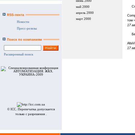
июнь 2000
C
май 2000
апрель 2000
RSS-лента
Comp
март 2000
том 
Новости
17 а
Пресс-релизы
Бе
Поиск по компаниям
Alta
17 а
Расширенный поиск
© ICC. Перепечатка допускается
только с разрешения .