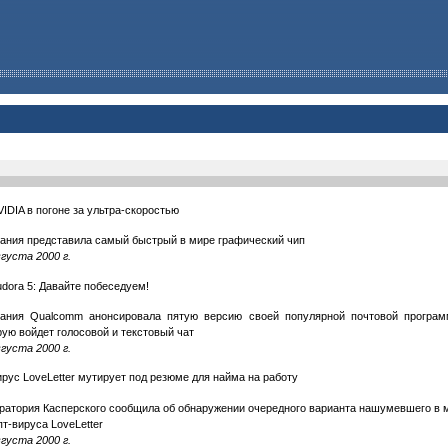
IDIA в погоне за ультра-скоростью
ания представила самый быстрый в мире графический чип
вгуста 2000 г.
udora 5: Давайте побеседуем!
ания Qualcomm анонсировала пятую версию своей популярной почтовой програм
рую войдет голосовой и текстовый чат
вгуста 2000 г.
ирус LoveLetter мутирует под резюме для найма на работу
ратория Касперского сообщила об обнаружении очередного варианта нашумевшего в м
пт-вируса LoveLetter
вгуста 2000 г.