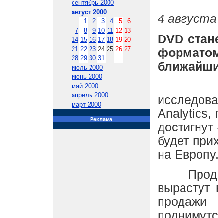
сентябрь 2000
август 2000
4 августа 
1
2
3
4
5
6
7
8
9
10
11
12
13
DVD стан
14
15
16
17
18
19
20
21
22
23
24
25
26
27
формато
28
29
30
31
ближайшие
июль 2000
июнь 2000
Согла
май 2000
апрель 2000
исследо
март 2000
Analytics,
Реклама
достигнут 
будет при
на Европу
Продажи
вырастут 
продаж
поднимут