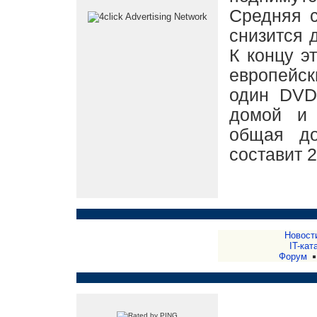
Средняя с
снизится 
К концу э
европейск
один DVD
домой и
общая д
составит 
Новост
IT-кат
Форум