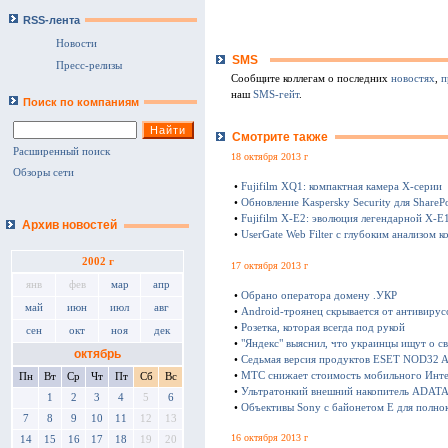
RSS-лента
Новости
SMS
Пресс-релизы
Сообщите коллегам о последних
новостях
,
п
наш
SMS-гейт
.
Поиск по компаниям
Смотрите также
Расширенный поиск
18 октября 2013 г
Обзоры сети
•
Fujifilm XQ1: компактная камера Х-серии
•
Обновление Kaspersky Security для SharePo
•
Fujifilm X-E2: эволюция легендарной X-E
Архив новостей
•
UserGate Web Filter с глубоким анализом к
2002 г
17 октября 2013 г
янв
фев
мар
апр
•
Обрано оператора домену .УКР
май
июн
июл
авг
•
Android-троянец скрывается от антивирус
•
Розетка, которая всегда под рукой
сен
окт
ноя
дек
•
"Яндекс" выяснил, что украинцы ищут о с
октябрь
•
Седьмая версия продуктов ESET NOD32 Ant
•
МТС снижает стоимость мобильного Инте
Пн
Вт
Ср
Чт
Пт
Сб
Вс
•
Ультратонкий внешний накопитель ADATA 
1
2
3
4
5
6
•
Объективы Sony с байонетом E для полно
7
8
9
10
11
12
13
16 октября 2013 г
14
15
16
17
18
19
20