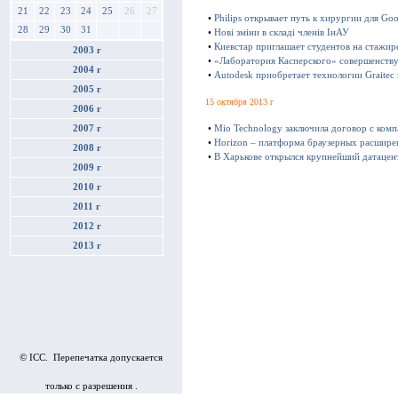
21
22
23
24
25
26
27
•
Philips открывает путь к хирургии для Goo
28
29
30
31
•
Нові зміни в складі членів ІнАУ
•
Киевстар приглашает студентов на стажир
2003 г
•
«Лаборатория Касперского» совершенству
2004 г
•
Autodesk приобретает технологии Graitec
2005 г
15 октября 2013 г
2006 г
2007 г
•
Mio Technology заключила договор с ком
•
Horizon – платформа браузерных расшире
2008 г
•
В Харькове открылся крупнейший датацен
2009 г
2010 г
2011 г
2012 г
2013 г
© ICC. Перепечатка допускается
только с разрешения .