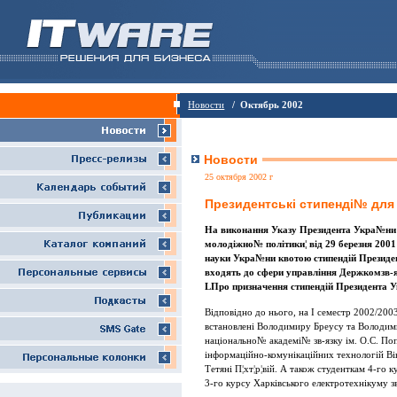
Новости
/ Октябрь 2002
Новости
25 октября 2002 г
Президентськi стипендi№ для
На виконання Указу Президента Укра№ни
молодiжно№ полiтики¦ вiд 29 березня 2001 
науки Укра№ни квотою стипендiй Президе
входять до сфери управлiння Держкомзв-я
LПро призначення стипендiй Президента 
Вiдповiдно до нього, на I семестр 2002/2
встановленi Володимиру Бреусу та Володим
нацiонально№ академi№ зв-язку iм. О.С. По
iнформацiйно-комунiкацiйних технологiй Вi
Тетянi П¦хт¦р¦вiй. А також студенткам 4-го 
3-го курсу Харкiвського електротехнiкуму з