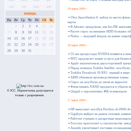
сен
окт
ноя
дек
19 марта 2008 г
январь
•
Ultra SpaceStation 6: набор из шести фл
Пн
Вт
Ср
Чт
Пт
Сб
Вс
карты
1
2
3
4
5
6
•
В Aleratec придумали, как без ПК записы
•
Растет спрос на внешние HDD больших о
7
8
9
10
11
12
13
•
Nokia — ведущий вендор на рынке смарт
14
15
16
17
18
19
20
21
22
23
24
25
26
27
18 марта 2008 г
28
29
30
31
•
55-нм процессоры NVIDIA появятся в ию
•
МТС предлагает новые услуги для бизнеса
•
Apple запатентовала двухсторонний трекп
•
Парад новинок Toshiba Satellite: ноутбуки
•
Toshiba Dynabook SS RX1: первый в мире
•
AMD обновила производственные планы
•
Спрос на ноутбуки до июля не вырастет
•
Флеш-память NAND продается в убыток п
© ICC. Перепечатка допускается
•
iSuppli о перспективах ЖК-телевизоров
только с разрешения .
17 марта 2008 г
•
HP выпускает ноутбук Pavilion dv2800t Arti
•
Gigabyte выйдет на рынок топовых клави
•
Рабочие станции и дискретные видеокарты
•
Foxconn приступает к строительству завод
•
Asustek увеличивает поставки охлаждающ