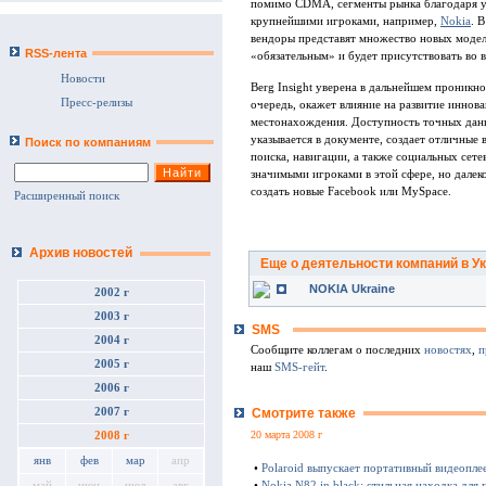
помимо CDMA, сегменты рынка благодаря у
крупнейшими игроками, например,
Nokia
. 
вендоры представят множество новых модел
RSS-лента
«обязательным» и будет присутствовать во 
Новости
Berg Insight уверена в дальнейшем проник
Пресс-релизы
очередь, окажет влияние на развитие иннова
местонахождения. Доступность точных дан
указывается в документе, создает отличные
Поиск по компаниям
поиска, навигации, а также социальных сет
значимыми игроками в этой сфере, но далеко
создать новые Facebook или MySpace.
Расширенный поиск
Архив новостей
Еще о деятельности компаний в У
NOKIA Ukraine
2002 г
2003 г
SMS
2004 г
Сообщите коллегам о последних
новостях
,
п
2005 г
наш
SMS-гейт
.
2006 г
2007 г
Смотрите также
20 марта 2008 г
2008 г
янв
фев
мар
апр
•
Polaroid выпускает портативный видеопле
•
Nokia N82 in black: стильная находка для
май
июн
июл
авг