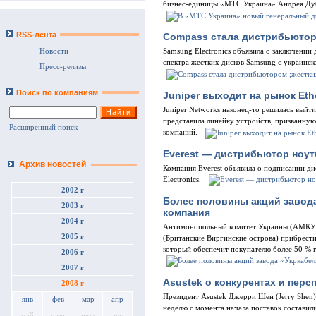
бизнес-единицы «МТС Украина» Андрея Дуб
RSS-лента
Compass стала дистрибьютор
Новости
Samsung Electronics объявила о заключении
спектра жестких дисков Samsung с украинск
Пресс-релизы
Поиск по компаниям
Juniper выходит на рынок Et
Juniper Networks наконец-то решилась выйт
представила линейку устройств, призванную
Расширенный поиск
компаний.
Everest — дистрибьютор ноу
Архив новостей
Компания Everest объявила о подписании д
Electronics.
2002 г
Более половины акций завод
2003 г
компания
2004 г
Антимонопольный комитет Украины (АМКУ) 
2005 г
(Британские Виргинские острова) прибрести
который обеспечит покупателю более 50 % 
2006 г
2007 г
Asustek о конкурентах и перс
2008 г
Президент Asustek Джерри Шен (Jerry Shen)
янв
фев
мар
апр
неделю с момента начала поставок составил
май
июн
июл
авг