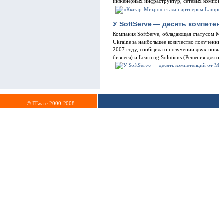
инженерных инфраструктур, сетевых компон
У SoftServe — десять компетен
Компания SoftServe, обладающая статусом Mic
Ukraine за наибольшее количество получен
2007 году, сообщила о получении двух новых
бизнеса) и Learning Solutions (Решения для 
© ITware 2000-2008