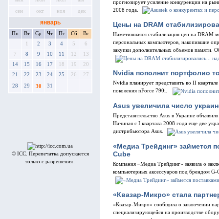
прогнозирует усиление конкуренции на рынк
2008 года.
сен
окт
ноя
дек
январь
Цены на DRAM стабилизировал
Пн
Вт
Ср
Чт
Пт
Сб
Вс
Наметившаяся стабилизация цен на DRAM м
персональных компьютеров, накопившие опр
1
2
3
4
5
6
закупки дополнительных объемов памяти. Об
7
8
9
10
11
12
13
14
15
16
17
18
19
20
Nvidia пополнит портфолио т
21
22
23
24
25
26
27
Nvidia планирует представить во II кварта
28
29
31
30
поколения nForce 790i.
Asus увеличила число украи
Представительство Asus в Украине объявил
Начиная с I квартала 2008 года еще две ук
дистрибьютора Asus.
«Медиа Трейдинг» займется п
Cube
© ICC. Перепечатка допускается
только с разрешения .
Компания «Медиа Трейдинг» заявила о заклю
компьютерных аксессуаров под брендом G-
«Квазар-Микро» стала партне
«Квазар-Микро» сообщила о заключении пар
специализирующейся на производстве обору