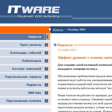
Новости
/ Октябрь 2002
Новости
25 октября 2002 г
Эффект домино v основа чип
Для создания самой маленькой логическо
каскадного смещения молекул.
Обеспокоенные приближением предела мини
компании ведут работы над альтернативным
ограничиваться разработкой технологии из
первые результаты работы над методом "мол
Новая технология работает по принципу до
из молекул окиси углерода. Смещение одной
порядка расстановки молекул по всей дорож
пересечения каскадов молекул, ученые пос
элементов и триггеров на их основе. Иллю