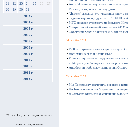
21
22
23
24
25
26
27
•
Android-троянец скрывается от антивирус
•
Розетка, которая всегда под рукой
28
29
30
31
•
"Яндекс" выяснил, что украинцы ищут о с
2003 г
•
Седьмая версия продуктов ESET NOD32 Ant
2004 г
•
МТС снижает стоимость мобильного Инте
•
Ультратонкий внешний накопитель ADATA 
2005 г
•
Объективы Sony с байонетом E для полно
2006 г
16 октября 2013 г
2007 г
2008 г
•
Philips открывает путь к хирургии для Goo
•
Нові зміни в складі членів ІнАУ
2009 г
•
Киевстар приглашает студентов на стажир
2010 г
•
«Лаборатория Касперского» совершенству
2011 г
•
Autodesk приобретает технологии Graitec
2012 г
15 октября 2013 г
2013 г
•
Mio Technology заключила договор с ком
•
Horizon – платформа браузерных расшире
•
В Харькове открылся крупнейший датацен
© ICC. Перепечатка допускается
только с разрешения .