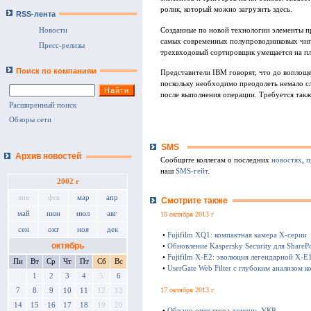
ролик, который можно загрузить здесь.
RSS-лента
Созданные по новой технологии элементы пр
Новости
самых современных полупроводниковых чип
Пресс-релизы
трехвходовый сортировщик умещается на пл
Поиск по компаниям
Представители IBM говорят, что до воплоще
поскольку необходимо преодолеть немало с
после выполнения операции. Требуется такж
Расширенный поиск
Обзоры сети
SMS
Архив новостей
Сообщите коллегам о последних
новостях
,
п
наш
SMS-гейт
.
2002 г
янв
фев
мар
апр
Смотрите также
май
июн
июл
авг
18 октября 2013 г
сен
окт
ноя
дек
•
Fujifilm XQ1: компактная камера Х-серии
октябрь
•
Обновление Kaspersky Security для SharePo
•
Fujifilm X-E2: эволюция легендарной X-E
Пн
Вт
Ср
Чт
Пт
Сб
Вс
•
UserGate Web Filter с глубоким анализом к
1
2
3
4
5
6
17 октября 2013 г
7
8
9
10
11
12
13
14
15
16
17
18
19
20
•
Обрано оператора домену .УКР