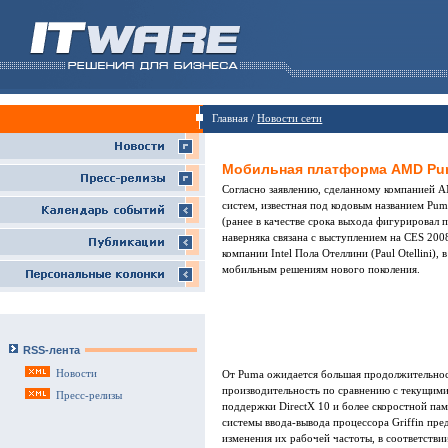
Главная /
Новости сети
Мобильная платформа AMD Puma
Согласно заявлению, сделанному компанией A
систем, известная под кодовым названием Pum
(ранее в качестве срока выхода фигурировал
наверняка связана с выступлением на CES 200
компании Intel Пола Отеллини (Paul Otellini),
мобильным решениям нового поколения.
RSS-лента
Новости
От Puma ожидается большая продолжительнос
производительность по сравнению с текущим
Пресс-релизы
поддержки DirectX 10 и более скоростной па
системы ввода-вывода процессора Griffin пр
изменения их рабочей частоты, в соответстви