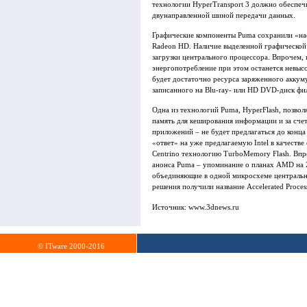
технологии HyperTransport 3 должно обеспеч
двунаправленной шиной передачи данных.
Графические компоненты Puma сохранили «нас
Radeon HD. Наличие выделенной графической 
загрузки центрального процессора. Впрочем,
энергопотребление при этом останется невысо
будет достаточно ресурса заряженного аккум
записанного на Blu-ray- или HD DVD-диск фи
Одна из технологий Puma, HyperFlash, позвол
память для кеширования информации и за счет
приложений – не будет предлагаться до конц
«ответ» на уже предлагаемую Intel в качеств
Centrino технологию TurboMemory Flash. Впр
анонса Puma – упоминание о планах AMD на 2
объединяющие в одной микросхеме центральн
решения получили название Accelerated Process
Источник: www.3dnews.ru
© ITware 2000-2016