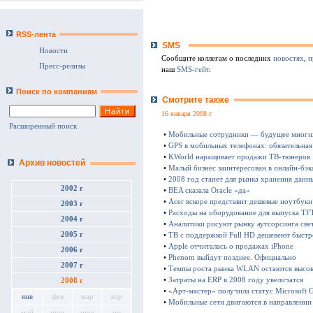
RSS-лента
SMS
Новости
Сообщите коллегам о последних
новостях
,
п
Пресс-релизы
наш
SMS-гейт
.
Поиск по компаниям
Смотрите также
16 января 2008 г
Расширенный поиск
•
Мобильные сотрудники — будущее многи
•
GPS в мобильных телефонах: обязательна
•
KWorld наращивает продажи ТВ-тюнеров
Архив новостей
•
Малый бизнес заинтересован в онлайн-бэк
•
2008 год станет для рынка хранения данн
2002 г
•
BEA сказала Oracle «да»
•
Acer вскоре представит дешевые ноутбуки
2003 г
•
Расходы на оборудование для выпуска TF
2004 г
•
Аналитики рисуют рынку аутсорсинга све
2005 г
•
ТВ с поддержкой Full HD дешевеют быстр
•
Apple отчиталась о продажах iPhone
2006 г
•
Phenom выйдут позднее. Официально
2007 г
•
Темпы роста рынка WLAN остаются высо
•
Затраты на ERP в 2008 году увеличатся
2008 г
•
«Арт-мастер» получила статус Мicrosoft Go
янв
фев
мар
апр
•
Мобильные сети двигаются в направлении
май
июн
июл
авг