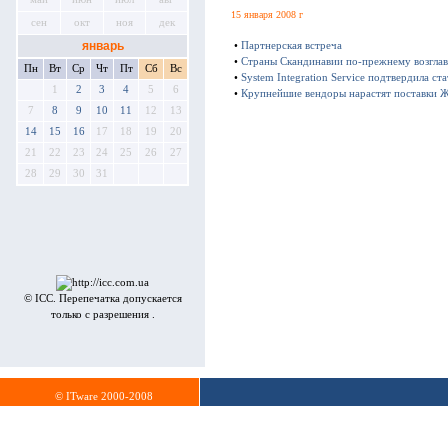
15 января 2008 г
сен
окт
ноя
дек
январь
•
Партнерская встреча
•
Страны Скандинавии по-прежнему возглав
Пн
Вт
Ср
Чт
Пт
Сб
Вс
•
System Integration Service подтвердила стат
1
2
3
4
5
6
•
Крупнейшие вендоры нарастят поставки 
7
8
9
10
11
12
13
14
15
16
17
18
19
20
21
22
23
24
25
26
27
28
29
30
31
© ICC. Перепечатка допускается
только с разрешения .
© ITware 2000-2008