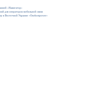
панией «Навигатор»
ний для операторов мобильной связи
тр в Восточной Украине «Onehostpower»