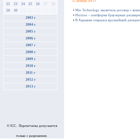
15 октября 2013 г
22
23
24
25
26
27
28
•
Mio Technology заключила договор с ком
29
30
•
Horizon – платформа браузерных расшире
2003 г
•
В Харькове открылся крупнейший датацен
2004 г
2005 г
2006 г
2007 г
2008 г
2009 г
2010 г
2011 г
2012 г
2013 г
© ICC. Перепечатка допускается
только с разрешения .