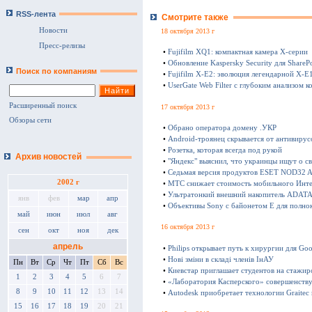
RSS-лента
Смотрите также
Новости
18 октября 2013 г
Пресс-релизы
•
Fujifilm XQ1: компактная камера Х-серии
•
Обновление Kaspersky Security для SharePo
Поиск по компаниям
•
Fujifilm X-E2: эволюция легендарной X-E
•
UserGate Web Filter с глубоким анализом к
Расширенный поиск
17 октября 2013 г
Обзоры сети
•
Обрано оператора домену .УКР
•
Android-троянец скрывается от антивирус
•
Розетка, которая всегда под рукой
Архив новостей
•
"Яндекс" выяснил, что украинцы ищут о с
•
Седьмая версия продуктов ESET NOD32 Ant
2002 г
•
МТС снижает стоимость мобильного Инте
•
Ультратонкий внешний накопитель ADATA 
янв
фев
мар
апр
•
Объективы Sony с байонетом E для полно
май
июн
июл
авг
16 октября 2013 г
сен
окт
ноя
дек
апрель
•
Philips открывает путь к хирургии для Goo
•
Нові зміни в складі членів ІнАУ
Пн
Вт
Ср
Чт
Пт
Сб
Вс
•
Киевстар приглашает студентов на стажир
1
2
3
4
5
6
7
•
«Лаборатория Касперского» совершенству
8
9
10
11
12
13
14
•
Autodesk приобретает технологии Graitec
15
16
17
18
19
20
21