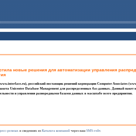
устила новые решения для автоматизации управления распре
тия
. (www.interface.ru), российский поставщик решений корпорации Computer Associates (ww
акета Unicenter Database Management для распределенных баз данных. Данный пакет к
тельности и управления разнородными базами данных в масштабе всего предприятия.
ресс-релизах
и сведениях из
Каталога компаний
через наш
SMS-гейт
.