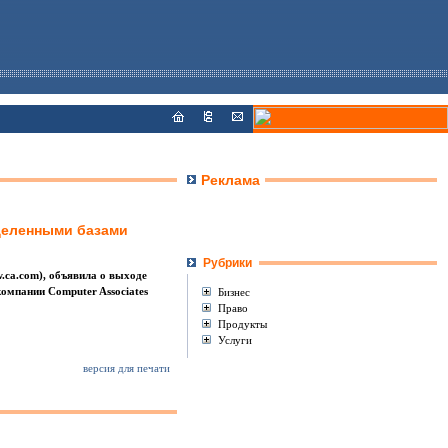
Реклама
деленными базами
Рубрики
w.ca.com), объявила о выходе
омпании Computer Associates
Бизнес
Право
Продукты
Услуги
версия для печати