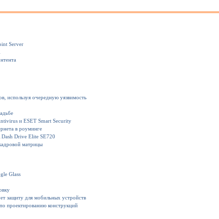
int Server
1
онтента
ов, используя очередную уязвимость
вадьбе
ivirus и ESET Smart Security
рнета в роуминге
Dash Drive Elite SE720
кадровой матрицы
gle Glass
овку
ет защиту для мобильных устройств
 по проектированию конструкций