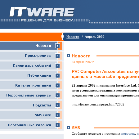
Новости
/ Апрель 2002
Новости
23 апреля 2002 г
PR: Computer Associates вып
данных в масштабе предприя
22 апреля 2002 г. компания Interface Ltd
пяти усовершенствованных компонентов п
предназначен для оптимизации производи
http://itware.com.ua/pr/pr.html?2062
SMS
Сообщите коллегам о последних
новостях
,
п