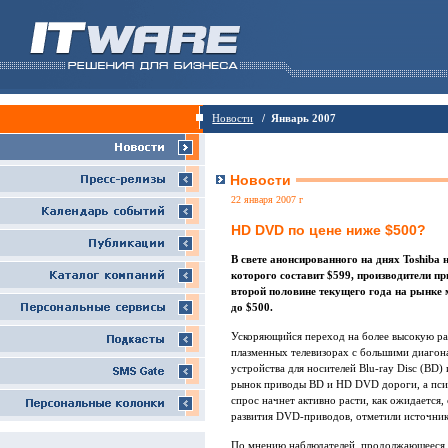
Новости
/ Январь 2007
Новости
22 января 2007 г
HD DVD по цене ниже $500?
В свете анонсированного на днях Toshiba
которого составит $599, производители пр
второй половине текущего года на рынке
до $500.
Ускоряющийся переход на более высокую р
плазменных телевизорах с большими диагон
устройства для носителей Blu-ray Disc (BD
рынок приводы BD и HD DVD дороги, а пси
спрос начнет активно расти, как ожидается, 
развития DVD-приводов, отметили источник
По мнению наблюдателей, продолжающееся с