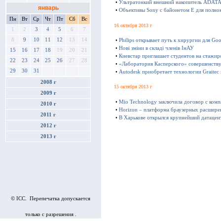
•
Ультратонкий внешний накопитель ADATA 
январь
•
Объективы Sony с байонетом E для полно
Пн
Вт
Ср
Чт
Пт
Сб
Вс
16 октября 2013 г
1
2
3
4
5
6
7
8
9
10
11
12
13
14
•
Philips открывает путь к хирургии для Goo
•
Нові зміни в складі членів ІнАУ
15
16
17
18
19
20
21
•
Киевстар приглашает студентов на стажир
22
23
24
25
26
27
28
•
«Лаборатория Касперского» совершенству
29
30
31
•
Autodesk приобретает технологии Graitec
2008 г
15 октября 2013 г
2009 г
•
Mio Technology заключила договор с ком
2010 г
•
Horizon – платформа браузерных расшире
2011 г
•
В Харькове открылся крупнейший датацен
2012 г
2013 г
© ICC. Перепечатка допускается
только с разрешения .