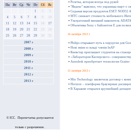
•
Розетка, которая всегда под рукой
Пн
Вт
Ср
Чт
Пт
Сб
Вс
•
"Яндекс" выяснил, что украинцы ищут о с
1
2
3
•
Седьмая версия продуктов ESET NOD32 Ant
•
МТС снижает стоимость мобильного Инте
4
5
6
7
8
9
10
•
Ультратонкий внешний накопитель ADATA 
11
12
13
14
15
16
17
•
Объективы Sony с байонетом E для полно
18
19
20
21
22
23
24
16 октября 2013 г
25
26
27
28
29
30
31
2007 г
•
Philips открывает путь к хирургии для Goo
•
Нові зміни в складі членів ІнАУ
2008 г
•
Киевстар приглашает студентов на стажир
2009 г
•
«Лаборатория Касперского» совершенству
2010 г
•
Autodesk приобретает технологии Graitec
2011 г
15 октября 2013 г
2012 г
•
Mio Technology заключила договор с ком
2013 г
•
Horizon – платформа браузерных расшире
•
В Харькове открылся крупнейший датацен
© ICC. Перепечатка допускается
только с разрешения .