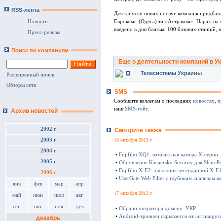
RSS-лента
Для запуску нових послуг компанiя придба
Евроком» (Одеса) та «Астраком». Наразi на 
Новости
введено в дiю близько 100 базових станцiй, 
Пресс-релизы
Поиск по компаниям
Еще о деятельности компаний в У
Телесистемы Украины
Расширенный поиск
Обзоры сети
SMS
Сообщите коллегам о последних
новостях
,
п
наш
SMS-гейт
.
Архив новостей
2002 г
Смотрите также
18 октября 2013 г
2003 г
2004 г
•
Fujifilm XQ1: компактная камера Х-серии
2005 г
•
Обновление Kaspersky Security для SharePo
•
Fujifilm X-E2: эволюция легендарной X-E
2006 г
•
UserGate Web Filter с глубоким анализом к
янв
фев
мар
апр
17 октября 2013 г
май
июн
июл
авг
сен
окт
ноя
дек
•
Обрано оператора домену .УКР
•
Android-троянец скрывается от антивирус
декабрь