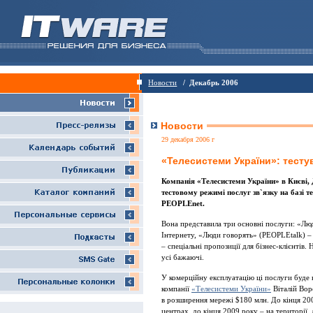
Новости
/ Декабрь 2006
Новости
29 декабря 2006 г
«Телесистеми України»: тест
Компанiя «Телесистеми України» в Києвi, 
тестовому режимi послуг зв`язку на базi
PEOPLEnet.
Вона представила три основнi послуги: «Л
Iнтернету, «Люди говорять» (PEOPLEtalk) 
– спецiальнi пропозицiї для бiзнес-клiєнтiв
усi бажаючi.
У комерцiйну експлуатацiю цi послуги буде
компанiї
«Телесистеми України»
Вiталiй Вор
в розширення мережi $180 млн. До кiнця 20
центрах, до кiнця 2009 року – на територiї,