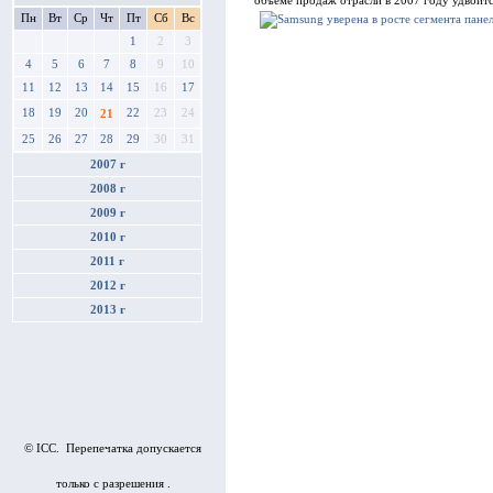
объеме продаж отрасли в 2007 году удвоитс
Пн
Вт
Ср
Чт
Пт
Сб
Вс
1
2
3
4
5
6
7
8
9
10
11
12
13
14
15
16
17
18
19
20
22
23
24
21
25
26
27
28
29
30
31
2007 г
2008 г
2009 г
2010 г
2011 г
2012 г
2013 г
© ICC. Перепечатка допускается
только с разрешения .