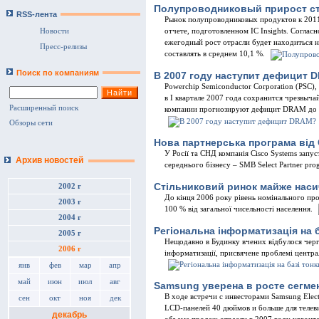
Полупроводниковый прирост с
RSS-лента
Рынок полупроводниковых продуктов к 2011
Новости
отчете, подготовленном IC Insights. Соглас
ежегодный рост отрасли будет находиться 
Пресс-релизы
составлять в среднем 10,1 %.
Поиск по компаниям
В 2007 году наступит дефицит 
Powerchip Semiconductor Corporation (PSC),
в I квартале 2007 года сохранится чрезвыч
Расширенный поиск
компании прогнозируют дефицит DRAM до 
Обзоры сети
Нова партнерська програма від 
У Росiї та СНД компанiя Cisco Systems запу
Архив новостей
середнього бiзнесу – SMB Select Partner pro
Стiльниковий ринок майже нас
2002 г
До кiнця 2006 року рiвень номiнального про
2003 г
100 % вiд загальної чисельностi населення.
2004 г
Регіональна інформатизація на б
2005 г
Нещодавно в Будинку вчених вiдбулося черго
2006 г
iнформатизацiї, присвячене проблемi центра
янв
фев
мар
апр
май
июн
июл
авг
Samsung уверена в росте сегме
В ходе встречи с инвесторами Samsung Elec
сен
окт
ноя
дек
LCD-панелей 40 дюймов и больше для телеви
декабрь