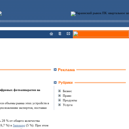
Реклама
Рубрики
 цифровых фотоаппаратов на
Бизнес
Право
Продукты
ся объемы рынка этих устройств в
Услуги
едположениям экспертов, поставки
ь 28 % от общего количества
(6,7 %) и
Samsung
(5 %). При этом