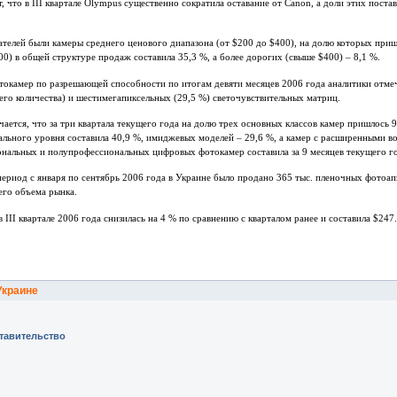
 что в III квартале Olympus существенно сократила оставание от Canon, а доли этих поста
телей были камеры среднего ценового диапазона (от $200 до $400), на долю которых приш
0) в общей структуре продаж составила 35,3 %, а более дорогих (свыше $400) – 8,1 %.
токамер по разрешающей способности по итогам девяти месяцев 2006 года аналитики отме
щего количества) и шестимегапиксельных (29,5 %) светочувствительных матриц.
ается, что за три квартала текущего года на долю трех основных классов камер пришлось
ального уровня составила 40,9 %, имиджевых моделей – 29,6 %, а камер с расширенными в
нальных и полупрофессиональных цифровых фотокамер составила за 9 месяцев текущего го
период с января по сентябрь 2006 года в Украине было продано 365 тыс. пленочных фотоапп
сего объема рынка.
III квартале 2006 года снизилась на 4 % по сравнению с кварталом ранее и составила $247
Украине
ставительство