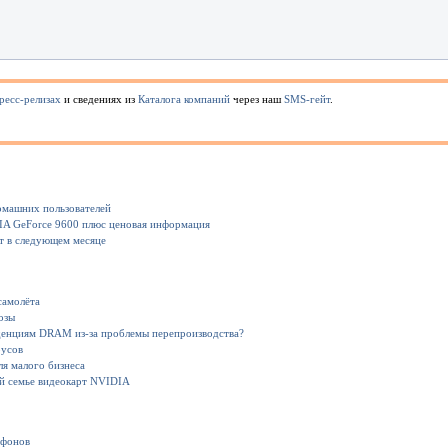
ресс-релизах
и сведениях из
Каталога компаний
через наш
SMS-гейт
.
омашних пользователей
IA GeForce 9600 плюс ценовая информация
 в следующем месяце
самолёта
озы
енциям DRAM из-за проблемы перепроизводства?
русов
ля малого бизнеса
ой семье видеокарт NVIDIA
ефонов