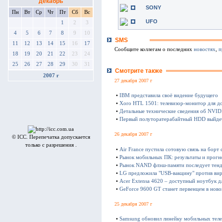
декабрь
SONY
Пн
Вт
Ср
Чт
Пт
Сб
Вс
UFO
1
2
3
4
5
6
7
8
9
10
SMS
11
12
13
14
15
16
17
Сообщите коллегам о последних
новостях
,
п
18
19
20
21
22
23
24
25
26
27
28
29
30
31
Смотрите также
2007 г
27 декабря 2007 г
•
IBM представила своё видение будущего
•
Xoro HTL 1501: телевизор-монитор для д
•
Детальные технические сведения об NVID
•
Первый полуторатерабайтный HDD выйдет
26 декабря 2007 г
© ICC. Перепечатка допускается
только с разрешения .
•
Air France пустила сотовую связь на борт 
•
Рынок мобильных ПК: результаты и прогн
•
Рынок NAND флэш-памяти последует тенд
•
LG предложила "USB-вакцину" против ви
•
Acer Extensa 4620 – доступный ноутбук д
•
GeForce 9600 GT станет первенцем в нов
25 декабря 2007 г
•
Samsung обновил линейку мобильных тел