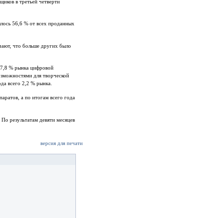
вщиков в третьей четверти
лось 56,6 % от всех проданных
чают, что больше других было
 97,8 % рынка цифровой
озможностями для творческой
да всего 2,2 % рынка.
аратов, а по итогам всего года
. По результатам девяти месяцев
версия для печати