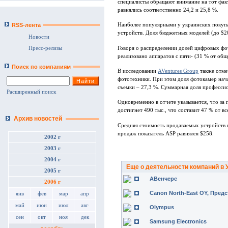
специалисты обращают внимание на тот факт,
равнялись соответственно 24,2 и 25,8 %.
RSS-лента
Наиболее популярными у украинских покупа
устройств. Доля бюджетных моделей (до $20
Новости
Говоря о распределении долей цифровых фо
Пресс-релизы
реализовано аппаратов с пяти- (31 % от об
Поиск по компаниям
В исследовании
AVentures Group
также отмеч
фототехники. При этом доля фотокамер нач
съемки – 27,3 %. Суммарная доля профессио
Расширенный поиск
Одновременно в отчете указывается, что за 
достигнет 490 тыс., что составит 47 % от в
Архив новостей
Средняя стоимость продаваемых устройств в 
продаж показатель ASP равнялся $258.
2002 г
2003 г
2004 г
Еще о деятельности компаний в 
2005 г
АВенчерс
2006 г
Canon North-East OY, Пред
янв
фев
мар
апр
май
июн
июл
авг
Olympus
сен
окт
ноя
дек
Samsung Electronics