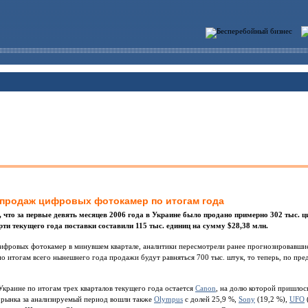
 продаж цифровых фотокамер по итогам года
 что за первые девять месяцев 2006 года в Украине было продано примерно 302 тыс.
рти текущего года поставки составили 115 тыс. единиц на сумму $28,38 млн.
цифровых фотокамер в минувшем квартале, аналитики пересмотрели ранее прогнозировавшие
по итогам всего нынешнего года продажи будут равняться 700 тыс. штук, то теперь, по пр
краине по итогам трех кварталов текущего года остается
Canon
, на долю которой пришлос
в рынка за анализируемый период вошли также
Olympus
с долей 25,9 %,
Sony
(19,2 %),
UFO