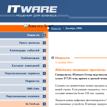
Новости
/ Декабрь 2006
Новости
13 декабря 2006 г
AVentures понижает прогнозы
Специалисты AVentures Group подсчитали,
сумму $77,95 млн, причем в третьей четве
Ссылаясь на сравнительно низкие продажи 
нашей стране. Если раньше ожидалось, что 
составят немногим более 550 тыс. единиц.
Лидером рынка цифровых фотоаппаратов в У
поставленных устройств. В пятерку лидеро