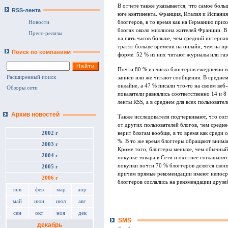
В отчете также указывается, что самое боль
RSS-лента
юге континента. Франция, Италия и Испания
блоггеров, в то время как на Германию прих
Новости
блогах около миллиона жителей Франции. В 
Пресс-релизы
на пять часов больше, чем средний интерна
тратят больше времени на онлайн, чем на п
Поиск по компаниям
форме. 52 % из них читают журналы или газ
Почти 80 % из числа блоггеров ежедневно в
Расширенный поиск
записи или же читают сообщения. В среднем
онлайне, а 47 % писали что-то на своем веб-
Обзоры сети
показатели равнялись соответственно 14 и 8
ленты RSS, а в среднем для всех пользовател
Архив новостей
Также исследователи подчеркивают, что со
от других пользователей блогов, чем средн
2002 г
верит блогам вообще, в то время как среди 
%. В то же время блоггеры обращают вниман
2003 г
Кроме того, блоггеры меньше, чем обычный 
2004 г
покупке товара в Сети и охотнее соглашают
покупки почти 70 % блоггеров делятся сво
2005 г
причем прямые рекомендации имеют непосре
2006 г
блоггеров сослались на рекомендации друзе
янв
фев
мар
апр
май
июн
июл
авг
сен
окт
ноя
дек
SMS
декабрь