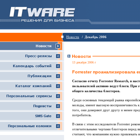
Новости
/ Декабрь 2006
Новости
13 декабря 2006 г
Forrester проанализировала 
Согласно отчету Forrester Research, в на
пользователей активно ведут блоги. При 
общего количества блоггеров.
Среди основных тенденций рынка европейски
молоды, имеют высокую восприимчивость к 
того, они доверяют друг другу и менее пре
потребитель.
В связи с этим исследователи Forrester рек
отличительными чертами блоггеров перед в
считают, что компаниям нужно привлекать н