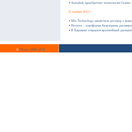
•
Autodesk приобретает технологии Graitec
15 октября 2013 г
•
Mio Technology заключила договор с ком
•
Horizon – платформа браузерных расшире
•
В Харькове открылся крупнейший датацен
©
ITware 2000-2013