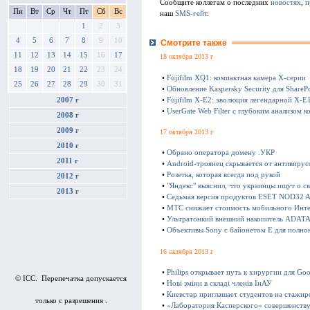
Сообщите коллегам о последних
новостях
,
п
Пн
Вт
Ср
Чт
Пт
Сб
Вс
наш
SMS-гейт
.
1
2
3
4
5
6
7
8
9
10
Смотрите также
11
12
13
14
15
16
17
18 октября 2013 г
18
19
20
21
22
23
24
•
Fujifilm XQ1: компактная камера Х-серии
25
26
27
28
29
30
31
•
Обновление Kaspersky Security для SharePo
•
Fujifilm X-E2: эволюция легендарной X-E
2007 г
•
UserGate Web Filter с глубоким анализом к
2008 г
2009 г
17 октября 2013 г
2010 г
•
Обрано оператора домену .УКР
2011 г
•
Android-троянец скрывается от антивирус
•
Розетка, которая всегда под рукой
2012 г
•
"Яндекс" выяснил, что украинцы ищут о с
2013 г
•
Седьмая версия продуктов ESET NOD32 Ant
•
МТС снижает стоимость мобильного Инте
•
Ультратонкий внешний накопитель ADATA 
•
Объективы Sony с байонетом E для полно
16 октября 2013 г
•
Philips открывает путь к хирургии для Goo
© ICC. Перепечатка допускается
•
Нові зміни в складі членів ІнАУ
•
Киевстар приглашает студентов на стажир
только с разрешения .
•
«Лаборатория Касперского» совершенству