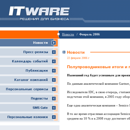
Новости
/ Февраль 2006
Новости
22 февраля 2006 г
Полупроводниковые итоги и 
Нынешний год будет успешным для произв
По данным аналитической компании Gartner
Исследователи IDC, в свою очередь, считаю
подсчетам этой компании, в 2005 году обо
Еще одна аналитическая компания – Semico R
В то же время отраслевая ассоциация Semico
среднем на 10 % и к 2008 году достигнет о