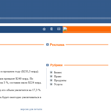
Реклама
Рубрики
 в прошлом году ($235,3 млрд).
Бизнес
Право
ков превысят $240 млрд. По
Продукты
а 5 %, составив около $224 млрд.
Услуги
д его объем увеличится на 17,3 %.
ок будет ежегодно увеличиваться в
версия для печати