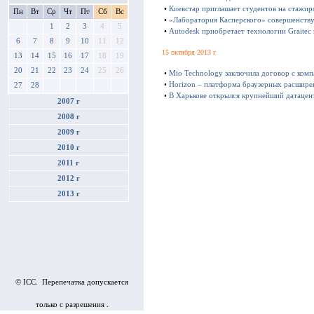
•
Киевстар приглашает студентов на стажир
Пн
Вт
Ср
Чт
Пт
Сб
Вс
•
«Лаборатория Касперского» совершенству
1
2
3
4
5
•
Autodesk приобретает технологии Graitec
6
7
8
9
10
11
12
15 октября 2013 г
13
14
15
16
17
18
19
20
21
22
23
24
25
26
•
Mio Technology заключила договор с ком
•
Horizon – платформа браузерных расшире
27
28
•
В Харькове открылся крупнейший датацен
2007 г
2008 г
2009 г
2010 г
2011 г
2012 г
2013 г
© ICC. Перепечатка допускается
только с разрешения .