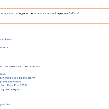
ресс-релизах
и сведениях из
Каталога компаний
через наш
SMS-гейт
.
int Server
1
онтента
ов, используя очередную уязвимость
вадьбе
ivirus и ESET Smart Security
рнета в роуминге
Dash Drive Elite SE720
кадровой матрицы
gle Glass