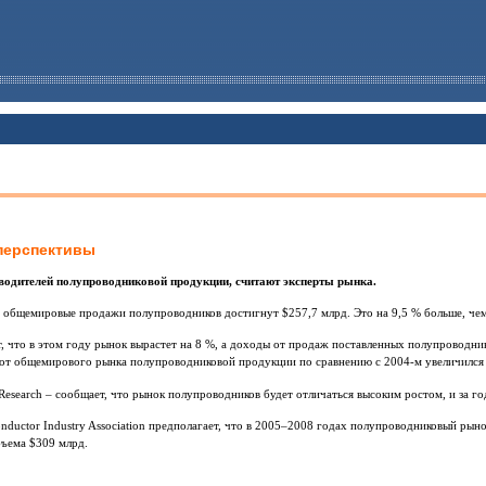
перспективы
одителей полупроводниковой продукции, считают эксперты рынка.
, общемировые продажи полупроводников достигнут $257,7 млрд. Это на 9,5 % больше, чем
т, что в этом году рынок вырастет на 8 %, а доходы от продаж поставленных полупроводни
рот общемирового рынка полупроводниковой продукции по сравнению с 2004-м увеличился н
esearch – сообщает, что рынок полупроводников будет отличаться высоким ростом, и за го
nductor Industry Association предполагает, что в 2005–2008 годах полупроводниковый рын
бъема $309 млрд.