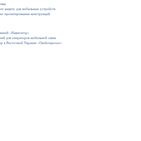
овку
ет защиту для мобильных устройств
 по проектированию конструкций
панией «Навигатор»
ний для операторов мобильной связи
тр в Восточной Украине «Onehostpower»