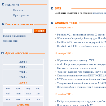
RSS-лента
SMS
Новости
Сообщите коллегам о последних
новостях
,
п
Пресс-релизы
Смотрите также
Поиск по компаниям
18 октября 2013 г
•
Fujifilm XQ1: компактная камера Х-серии
Расширенный поиск
•
Обновление Kaspersky Security для SharePo
Обзоры сети
•
Fujifilm X-E2: эволюция легендарной X-E
•
UserGate Web Filter с глубоким анализом к
Архив новостей
17 октября 2013 г
•
Обрано оператора домену .УКР
2002 г
•
Android-троянец скрывается от антивирус
2003 г
•
Розетка, которая всегда под рукой
•
"Яндекс" выяснил, что украинцы ищут о с
2004 г
•
Седьмая версия продуктов ESET NOD32 Ant
2005 г
•
МТС снижает стоимость мобильного Инте
2006 г
•
Ультратонкий внешний накопитель ADATA 
•
Объективы Sony с байонетом E для полно
янв
фев
мар
апр
май
июн
июл
авг
16 октября 2013 г
сен
окт
ноя
дек
•
Philips открывает путь к хирургии для Goo
февраль
•
Нові зміни в складі членів ІнАУ