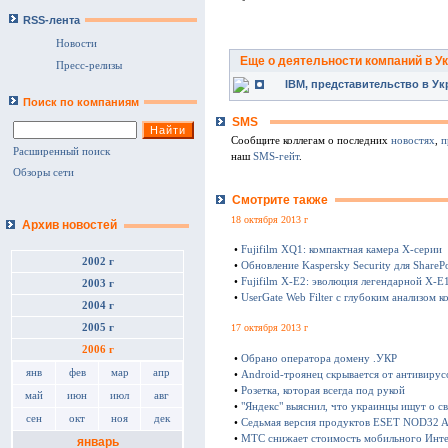
RSS-лента
Новости
Еще о деятельности компаний в У
Пресс-релизы
IBM, представительство в Ук
Поиск по компаниям
SMS
Сообщите коллегам о последних
новостях
,
п
Расширенный поиск
наш
SMS-гейт
.
Обзоры сети
Смотрите также
18 октября 2013 г
Архив новостей
•
Fujifilm XQ1: компактная камера Х-серии
2002 г
•
Обновление Kaspersky Security для SharePo
•
Fujifilm X-E2: эволюция легендарной X-E
2003 г
•
UserGate Web Filter с глубоким анализом к
2004 г
2005 г
17 октября 2013 г
2006 г
•
Обрано оператора домену .УКР
янв
фев
мар
апр
•
Android-троянец скрывается от антивирус
•
Розетка, которая всегда под рукой
май
июн
июл
авг
•
"Яндекс" выяснил, что украинцы ищут о с
сен
окт
ноя
дек
•
Седьмая версия продуктов ESET NOD32 Ant
•
МТС снижает стоимость мобильного Инте
январь