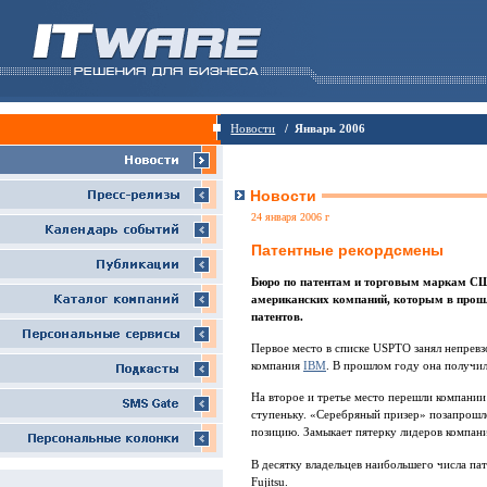
Новости
/ Январь 2006
Новости
24 января 2006 г
Патентные рекордсмены
Бюро по патентам и торговым маркам С
американских компаний, которым в прош
патентов.
Первое место в списке USPTO занял непре
компания
IBM
. В прошлом году она получил
На второе и третье место перешли компании
ступеньку. «Серебряный призер» позапрошлог
позицию. Замыкает пятерку лидеров компан
В десятку владельцев наибольшего числа пате
Fujitsu.