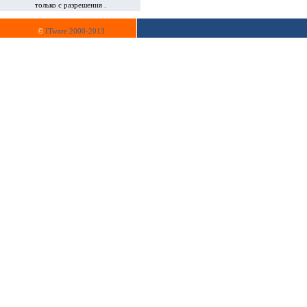
только с разрешения .
©
ITware 2000-2013