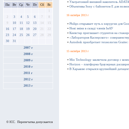
•
Ультратонкий внешний накопитель ADATA 
Пн
Вт
Ср
Чт
Пт
Сб
Вс
•
Объективы Sony с байонетом E для полно
1
16 октября 2013 г
2
3
4
5
6
7
8
9
10
11
12
13
14
15
•
Philips открывает путь к хирургии для Goo
•
Нові зміни в складі членів ІнАУ
16
17
18
19
20
21
22
•
Киевстар приглашает студентов на стажир
23
24
25
26
27
28
29
•
«Лаборатория Касперского» совершенству
30
31
•
Autodesk приобретает технологии Graitec
2007 г
15 октября 2013 г
2008 г
•
Mio Technology заключила договор с ком
2009 г
•
Horizon – платформа браузерных расшире
2010 г
•
В Харькове открылся крупнейший датацен
2011 г
2012 г
2013 г
© ICC. Перепечатка допускается