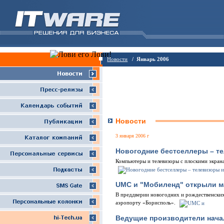
Новости
/ Январь 2006
Новости
3 января 2006 г
Новогодние бестселлеры – т
Компьютеры и телевизоры с плоскими экран
UMC и "Мобиленд" открыли м
В преддверии новогодних и рождественски
аэропорту «Борисполь».
Ведущие производители начал