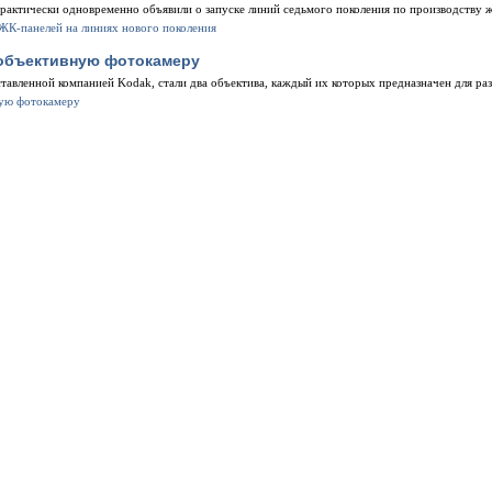
 практически одновременно объявили о запуске линий седьмого поколения по производству 
объективную фотокамеру
авленной компанией Kodak, стали два объектива, каждый их которых предназначен для ра