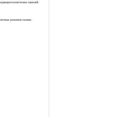
жидкокристаллических панелей.
зличных режимов съемки.