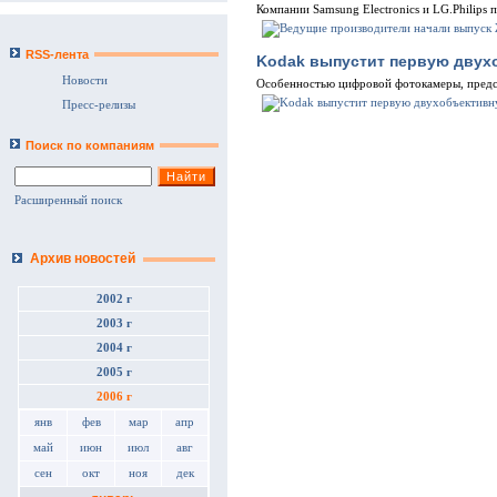
Компании Samsung Electronics и LG.Philips
RSS-лента
Kodak выпустит первую двух
Новости
Особенностью цифровой фотокамеры, предст
Пресс-релизы
Поиск по компаниям
Расширенный поиск
Архив новостей
2002 г
2003 г
2004 г
2005 г
2006 г
янв
фев
мар
апр
май
июн
июл
авг
сен
окт
ноя
дек