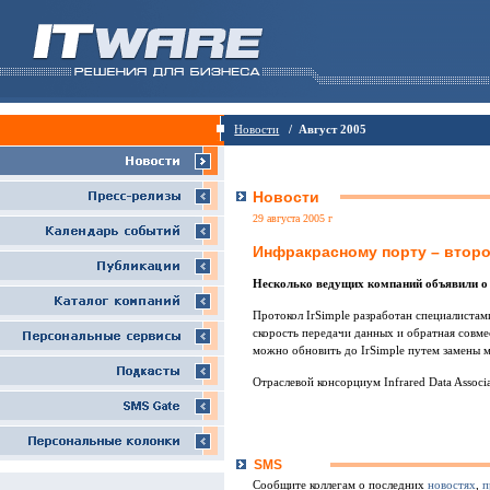
Новости
/ Август 2005
Новости
29 августа 2005 г
Инфракрасному порту – втор
Несколько ведущих компаний объявили о с
Протокол IrSimple разработан специалистам
скорость передачи данных и обратная совм
можно обновить до IrSimple путем замены 
Отраслевой консорциум Infrared Data Associ
SMS
Сообщите коллегам о последних
новостях
,
п