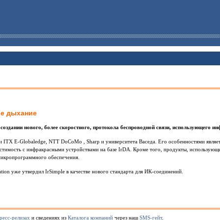
ое дыхание
оздании нового, более скоростного, протокола беспроводной связи, использующего ин
и ITX E-Globaledge, NTT DoCoMo , Sharp и университета Васеда. Его особенностями являетс
естимость с инфракрасными устройствами на базе IrDA. Кроме того, продукты, использующ
микропрограммного обеспечения.
ation уже утвердил IrSimple в качестве нового стандарта для ИК-соединений.
ресс-релизах
и сведениях из
Каталога компаний
через наш
SMS-гейт
.