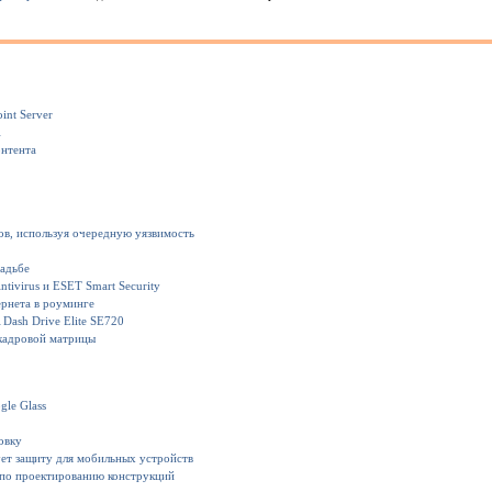
int Server
1
онтента
ов, используя очередную уязвимость
вадьбе
ivirus и ESET Smart Security
рнета в роуминге
Dash Drive Elite SE720
кадровой матрицы
gle Glass
овку
ет защиту для мобильных устройств
 по проектированию конструкций