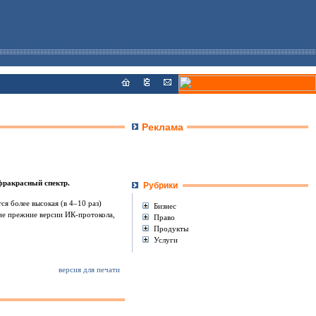
Реклама
фракрасный спектр.
Рубрики
я более высокая (в 4–10 раз)
Бизнес
ие прежние версии ИК-протокола,
Право
Продукты
Услуги
версия для печати