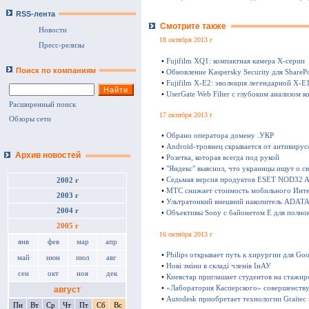
RSS-лента
Смотрите также
Новости
18 октября 2013 г
Пресс-релизы
•
Fujifilm XQ1: компактная камера Х-серии
Поиск по компаниям
•
Обновление Kaspersky Security для SharePo
•
Fujifilm X-E2: эволюция легендарной X-E
•
UserGate Web Filter с глубоким анализом к
Расширенный поиск
17 октября 2013 г
Обзоры сети
•
Обрано оператора домену .УКР
•
Android-троянец скрывается от антивирус
Архив новостей
•
Розетка, которая всегда под рукой
•
"Яндекс" выяснил, что украинцы ищут о с
•
Седьмая версия продуктов ESET NOD32 Ant
2002 г
•
МТС снижает стоимость мобильного Инте
2003 г
•
Ультратонкий внешний накопитель ADATA 
2004 г
•
Объективы Sony с байонетом E для полно
2005 г
16 октября 2013 г
янв
фев
мар
апр
•
Philips открывает путь к хирургии для Goo
май
июн
июл
авг
•
Нові зміни в складі членів ІнАУ
сен
окт
ноя
дек
•
Киевстар приглашает студентов на стажир
•
«Лаборатория Касперского» совершенству
август
•
Autodesk приобретает технологии Graitec
Пн
Вт
Ср
Чт
Пт
Сб
Вс