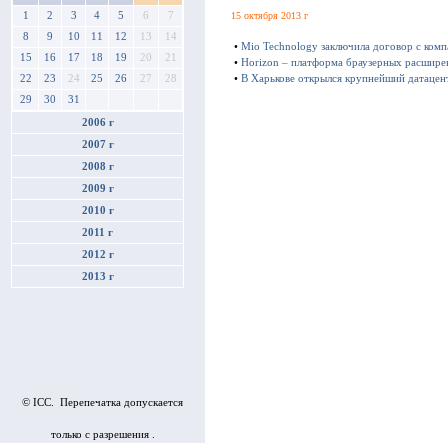
1
2
3
4
5
6
7
15 октября 2013 г
8
9
10
11
12
13
14
•
Mio Technology заключила договор с ком
15
16
17
18
19
20
21
•
Horizon – платформа браузерных расшире
•
В Харькове открылся крупнейший датацен
22
23
24
25
26
27
28
29
30
31
2006 г
2007 г
2008 г
2009 г
2010 г
2011 г
2012 г
2013 г
© ICC. Перепечатка допускается
только с разрешения .