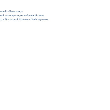
панией «Навигатор»
ний для операторов мобильной связи
тр в Восточной Украине «Onehostpower»