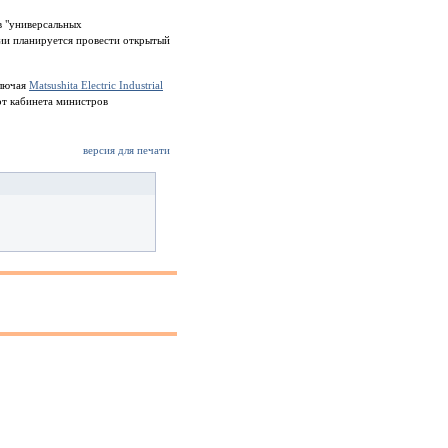
в "универсальных
нии планируется провести открытый
ключая
Matsushita Electric Industrial
от кабинета министров
версия для печати