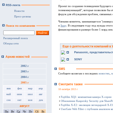
RSS-лента
Проект по созданию телевидения будущего 
телекоммуникаций", которые позволяли бы о
Новости
форум для обсуждения проблем, связанных с
Пресс-релизы
Членами комитета, занимающегося "универс
Поиск по компаниям
и
Sony
. В следующем году под нужды этого
финансирования в размере более 1 млрд иен
Расширенный поиск
Обзоры сети
Еще о деятельности компаний в 
Panasonic, представительс
Архив новостей
SONY
2002 г
SMS
2003 г
Сообщите коллегам о последних
новостях
,
п
2004 г
2005 г
Смотрите также
янв
фев
мар
апр
18 октября 2013 г
май
июн
июл
авг
•
Fujifilm XQ1: компактная камера Х-серии
сен
окт
ноя
дек
•
Обновление Kaspersky Security для SharePo
•
Fujifilm X-E2: эволюция легендарной X-E
август
•
UserGate Web Filter с глубоким анализом к
Пн
Вт
Ср
Чт
Пт
Сб
Вс