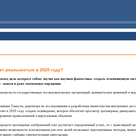
ет реальностью в 2020 году?
ект, цель которого сейчас звучит как научная фантастика: создать телевизионную сис
 – запахи и даже тактильные ощущения.
циалисты из государственных исследовательских организаций, коммерческих компаний и в
ошиаки Такеучи, директора по исследованиям и разработкам министерства внутренних дел
олит к 2020 году создать телевидение, которое обеспечит просмотр трехмерных движущих
ощущения прикосновений к виртуальным объектам.
ередаче трехмерных изображений уже достигнут определенный успех, то с трансляцией за
вают возможность использования для этих целей нескольких перспективных методик, включ
имуляцию слабыми электрическими импульсами.