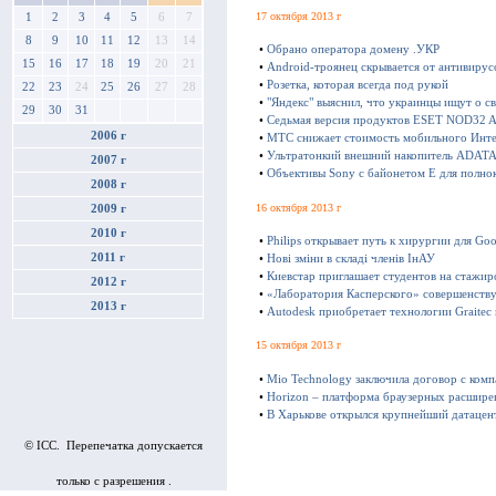
17 октября 2013 г
1
2
3
4
5
6
7
8
9
10
11
12
13
14
•
Обрано оператора домену .УКР
15
16
17
18
19
20
21
•
Android-троянец скрывается от антивирус
•
Розетка, которая всегда под рукой
22
23
24
25
26
27
28
•
"Яндекс" выяснил, что украинцы ищут о с
29
30
31
•
Седьмая версия продуктов ESET NOD32 Ant
2006 г
•
МТС снижает стоимость мобильного Инте
•
Ультратонкий внешний накопитель ADATA 
2007 г
•
Объективы Sony с байонетом E для полно
2008 г
16 октября 2013 г
2009 г
2010 г
•
Philips открывает путь к хирургии для Goo
2011 г
•
Нові зміни в складі членів ІнАУ
•
Киевстар приглашает студентов на стажир
2012 г
•
«Лаборатория Касперского» совершенству
2013 г
•
Autodesk приобретает технологии Graitec
15 октября 2013 г
•
Mio Technology заключила договор с ком
•
Horizon – платформа браузерных расшире
•
В Харькове открылся крупнейший датацен
© ICC. Перепечатка допускается
только с разрешения .