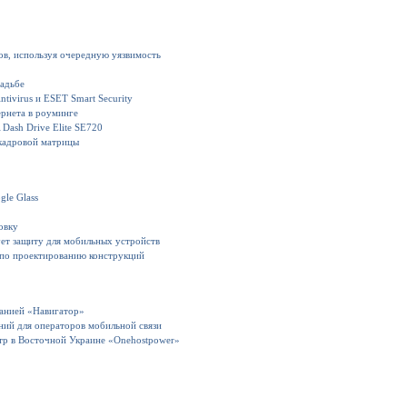
ов, используя очередную уязвимость
вадьбе
ivirus и ESET Smart Security
рнета в роуминге
Dash Drive Elite SE720
кадровой матрицы
gle Glass
овку
ет защиту для мобильных устройств
 по проектированию конструкций
панией «Навигатор»
ний для операторов мобильной связи
тр в Восточной Украине «Onehostpower»