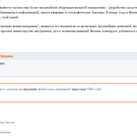
является частью еще более масштабной общенациональной инициативы – разработки средст
бмениваться информацией, минуя языковые и географические барьеры. К концу года в Япо
 этой идеей.
альными коммуникациями", являются исследователи из нескольких крупнейших компаний, в
 проекта министерство внутренних дел и телекоммуникаций Японии планирует добиваться 
.
Украине
тво
ресс-релизах
и сведениях из
Каталога компаний
через наш
SMS-гейт
.
int Server
1
онтента