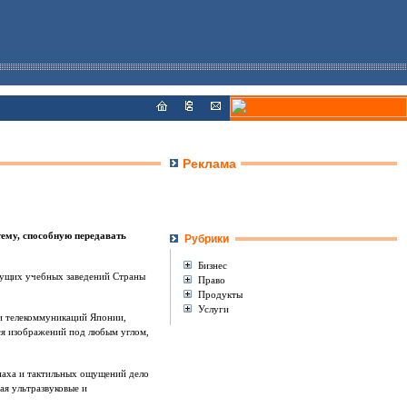
Реклама
тему, способную передавать
Рубрики
Бизнес
едущих учебных заведений Страны
Право
Продукты
Услуги
 и телекоммуникаций Японии,
ся изображений под любым углом,
паха и тактильных ощущений дело
ая ультразвуковые и