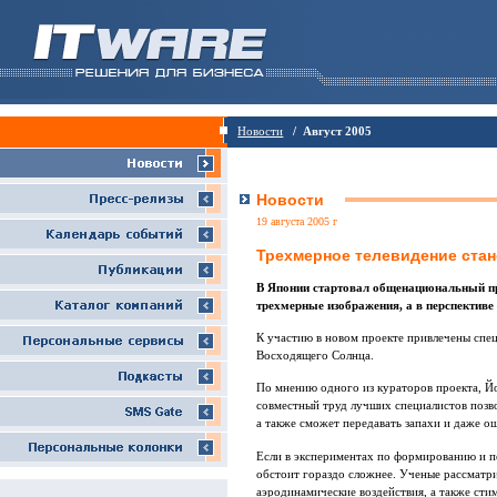
Новости
/ Август 2005
Новости
19 августа 2005 г
Трехмерное телевидение стан
В Японии стартовал общенациональный про
трехмерные изображения, а в перспективе
К участию в новом проекте привлечены спе
Восходящего Солнца.
По мнению одного из кураторов проекта, Й
совместный труд лучших специалистов позв
а также сможет передавать запахи и даже 
Если в экспериментах по формированию и п
обстоит гораздо сложнее. Ученые рассматри
аэродинамические воздействия, а также ст