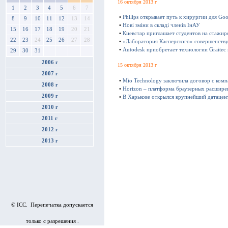
16 октября 2013 г
1
2
3
4
5
6
7
•
Philips открывает путь к хирургии для Goo
8
9
10
11
12
13
14
•
Нові зміни в складі членів ІнАУ
15
16
17
18
19
20
21
•
Киевстар приглашает студентов на стажир
22
23
24
25
26
27
28
•
«Лаборатория Касперского» совершенству
•
Autodesk приобретает технологии Graitec
29
30
31
2006 г
15 октября 2013 г
2007 г
•
Mio Technology заключила договор с ком
2008 г
•
Horizon – платформа браузерных расшире
2009 г
•
В Харькове открылся крупнейший датацен
2010 г
2011 г
2012 г
2013 г
© ICC. Перепечатка допускается
только с разрешения .