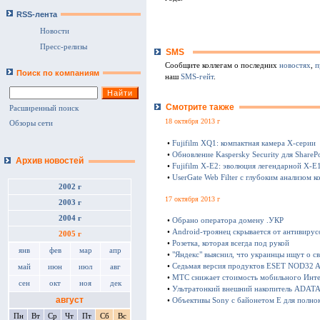
RSS-лента
Новости
Пресс-релизы
SMS
Сообщите коллегам о последних
новостях
,
п
Поиск по компаниям
наш
SMS-гейт
.
Смотрите также
Расширенный поиск
18 октября 2013 г
Обзоры сети
•
Fujifilm XQ1: компактная камера Х-серии
•
Обновление Kaspersky Security для SharePo
Архив новостей
•
Fujifilm X-E2: эволюция легендарной X-E
•
UserGate Web Filter с глубоким анализом к
2002 г
17 октября 2013 г
2003 г
2004 г
•
Обрано оператора домену .УКР
•
Android-троянец скрывается от антивирус
2005 г
•
Розетка, которая всегда под рукой
янв
фев
мар
апр
•
"Яндекс" выяснил, что украинцы ищут о с
•
Седьмая версия продуктов ESET NOD32 Ant
май
июн
июл
авг
•
МТС снижает стоимость мобильного Инте
сен
окт
ноя
дек
•
Ультратонкий внешний накопитель ADATA 
август
•
Объективы Sony с байонетом E для полно
Пн
Вт
Ср
Чт
Пт
Сб
Вс