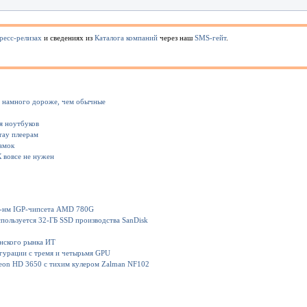
ресс-релизах
и сведениях из
Каталога компаний
через наш
SMS-гейт
.
 намного дороже, чем обычные
я ноутбуков
ray плеерам
амок
 вовсе не нужен
 55-нм IGP-чипсета AMD 780G
пользуется 32-ГБ SSD производства SanDisk
инского рынка ИТ
гурации с тремя и четырьмя GPU
adeon HD 3650 с тихим кулером Zalman NF102