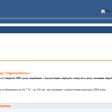
воду «Одескабель»
 в I півріччі 2005 року порівняно з аналогічним періодом минулого року зменшив вир
ск збільшився на 42,7 % – до 9,6 тис. км порівняно з аналогічним періодом 2004 року.
Украине