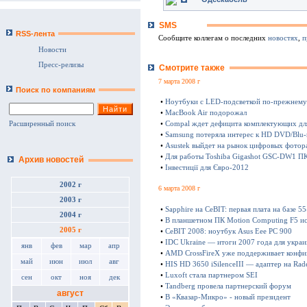
SMS
RSS-лента
Сообщите коллегам о последних
новостях
,
п
Новости
Пресс-релизы
Смотрите также
7 марта 2008 г
Поиск по компаниям
•
Ноутбуки с LED-подсветкой по-прежнему
•
MacBook Air подорожал
•
Compal ждет дефицита комплектующих дл
Расширенный поиск
•
Samsung потеряла интерес к HD DVD/Blu-
•
Asustek выйдет на рынок цифровых фотор
•
Для работы Toshiba Gigashot GSC-DW1 ПК
Архив новостей
•
Інвестиції для Євро-2012
2002 г
6 марта 2008 г
2003 г
•
Sapphire на CeBIT: первая плата на базе
2004 г
•
В планшетном ПК Motion Computing F5 ис
2005 г
•
CeBIT 2008: ноутбук Asus Eee PC 900
•
IDC Ukraine — итоги 2007 года для укра
янв
фев
мар
апр
•
AMD CrossFireX уже поддерживает конфи
май
июн
июл
авг
•
HIS HD 3650 iSilenceIII — адаптер на R
•
Luxoft стала партнером SEI
сен
окт
ноя
дек
•
Tandberg провела партнерский форум
август
•
В «Квазар-Микро» - новый президент