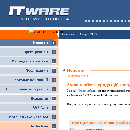
Новости
/ Август 2005
Новости
10 августа 2005 г
Зміни в обсязі продукціїї за
Завод
«Одескабель»
за підсумками роботи
кабелю на 12,3 % – до 68,4 тис. км.
Водночас у червні поточного року його випу
Еще о деятельности компаний в 
Одескабель