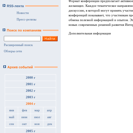
Формат конференции предполагает активное
желающих. Каждое тематическое направлен
RSS-лента
дискуссию, в которой могут принять участи
Новости
конференций показывает, что участникам п
Пресс-релизы
обмена полезной информацией и опытом. Эт
новых современных решений развития Интер
Поиск по компаниям
Дополнительная информация
Расширенный поиск
Обзоры сети
Архив событий
2000 г
2001 г
2002 г
2003 г
2004 г
янв
фев
мар
апр
май
июн
июл
авг
сен
окт
ноя
дек
2005 г