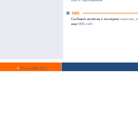
Intel и Укртелекомом
SMS
Сообщите коллегам о последних
новостях
,
п
наш
SMS-гейт
.
©
ITware 2000-2013