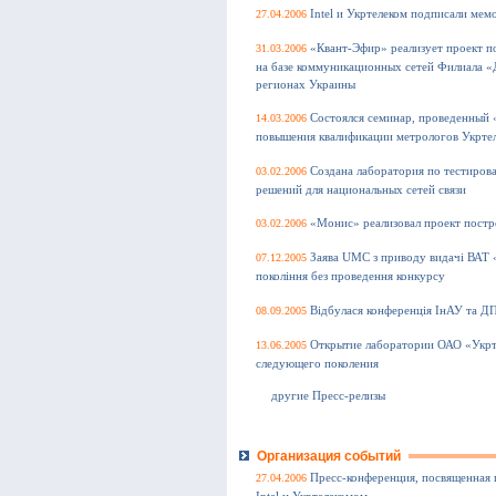
27.04.2006
Intel и Укртелеком подписали ме
31.03.2006
«Квант-Эфир» реализует проект п
на базе коммуникационных сетей Филиала «
регионах Украины
14.03.2006
Состоялся семинар, проведенный 
повышения квалификации метрологов Укрте
03.02.2006
Создана лаборатория по тестиро
решений для национальных сетей связи
03.02.2006
«Монис» реализовал проект постр
07.12.2005
Заява UMC з приводу видачі ВАТ «
покоління без проведення конкурсу
08.09.2005
Відбулася конференція ІнАУ та 
13.06.2005
Открытие лаборатории ОАО «Укрт
следующего поколения
другие Пресс-релизы
Организация событий
27.04.2006
Пресс-конференция, посвященная