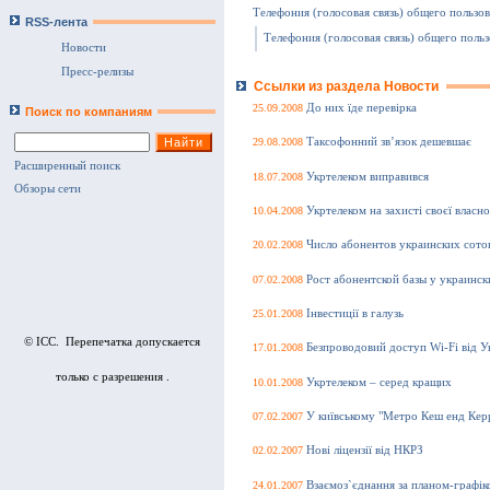
Телефония (голосовая связь) общего пользо
RSS-лента
Телефония (голосовая связь) общего поль
Новости
Пресс-релизы
Ссылки из раздела Новости
25.09.2008
До них їде перевірка
Поиск по компаниям
29.08.2008
Таксофонний зв’язок дешевшає
Расширенный поиск
18.07.2008
Укртелеком виправився
Обзоры сети
10.04.2008
Укртелеком на захисті своєї власно
20.02.2008
Число абонентов украинских сото
07.02.2008
Рост абонентской базы у украинск
25.01.2008
Інвестиції в галузь
© ICC. Перепечатка допускается
17.01.2008
Безпроводовий доступ Wi-Fi від У
только с разрешения .
10.01.2008
Укртелеком – серед кращих
07.02.2007
У київському "Метро Кеш енд Керр
02.02.2007
Нові ліцензії від НКРЗ
24.01.2007
Взаємоз`єднання за планом-графiк