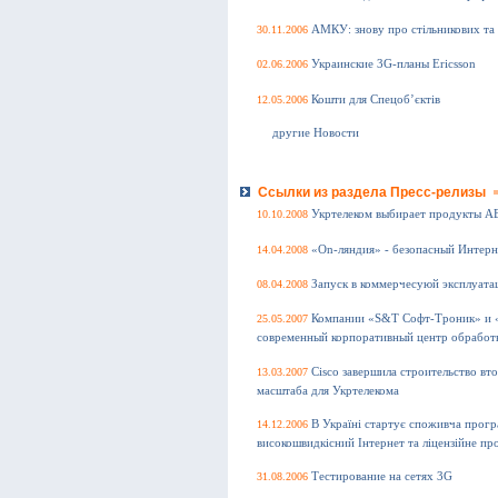
30.11.2006
АМКУ: знову про стільникових та з
02.06.2006
Украинские 3G-планы Ericsson
12.05.2006
Кошти для Спецоб’єктів
другие Новости
Ссылки из раздела Пресс-релизы
10.10.2008
Укртелеком выбирает продукты 
14.04.2008
«On-ляндия» - безопасный Интерн
08.04.2008
Запуск в коммерчесуюй эксплуата
25.05.2007
Компании «S&T Софт-Троник» и «
современный корпоративный центр обработ
13.03.2007
Cisco завершила строительство вт
масштаба для Укртелекома
14.12.2006
В Україні стартує споживча про
високошвидкісний Інтернет та ліцензійне пр
31.08.2006
Тестирование на сетях 3G