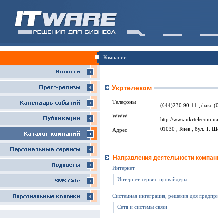
Компании
Укртелеком
Телефоны
(044)230-90-11 , факс.(
WWW
http://www.ukrtelecom.ua
01030 , Киев , бул. Т. Ш
Адрес
Направления деятельности компан
Интернет
Интернет-сервис-провайдеры
Системная интеграция, решения для предпр
Сети и системы связи