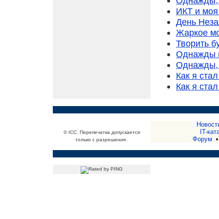
Однажды, 
ИКТ и моя
День Незал
Жаркое мо
Творить б
Однажды г
Однажды, 
Как я стал
Как я стал
Новост
IT-кат
© ICC. Перепечатка допускается
Форум
только с разрешения .