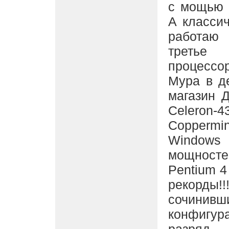
с мощью н
А классич
работаю 
третье
процессо
Мура в де
магазин 
Celeron
Coppermi
Window
мощностей
Pentium 4
рекорды!
сочинивш
конфигур