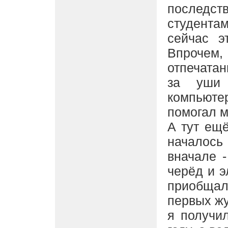
последс
студента
сейчас э
Впрочем,
отпечатан
за уши 
компьюте
помогал м
А тут ещ
началос
вначале 
черёд и э
приобщал
первых жу
я получи