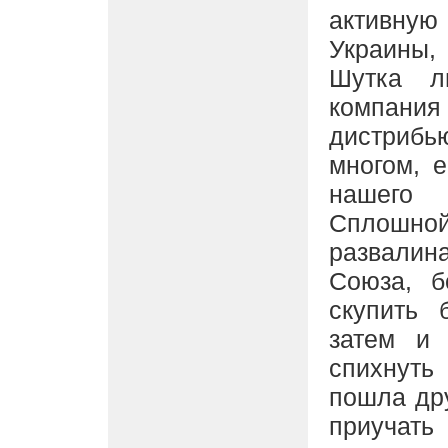
активну
Украины,
Шутка л
компания
дистрибь
многом, 
нашего 
Сплошно
развалин
Союза, б
скупить 
затем и 
спихнуть
пошла др
приучать