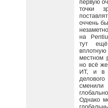
первую оч
точки з
поставлят
оччень бы
незаметно
на Penti
тут ещё
вплотну
местном р
но всё же
ИТ, и в 
делового
сменили 
глобально
Однако м
глобаль