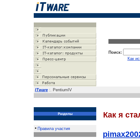
Поиск:
Как ис
ITware
:. PentiumIV
Как я ст
Разделы
Правила участия
pimax200