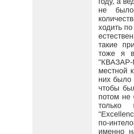
году, а в
не было
количест
ходить п
естествен
такие пр
тоже я в
"КВАЗАР-
местной к
них было 
чтобы бы
потом не 
только 
"Excellenc
по-интел
именно н