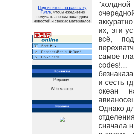
"холдно
Подпишитесь на рассылку
очередно
ITware
, чтобы ежедневно
получать анонсы последних
аккуратно
новостей и свежих материалов
их, эти у
всё, по
перехватч
самое гла
codes!.
Контакты
безнаказа
Редакция:
и сесть г
Web-мастер:
океан н
авианосец
Однако дл
Реклама
отделения
сначала н