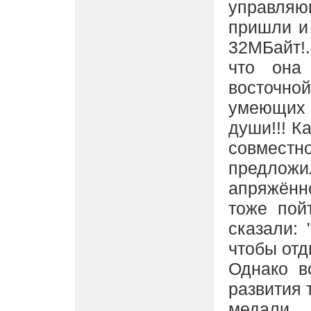
управля
пришли и
32МБайт!
что она
восточн
умеющих 
души!!! К
совместно
предло
апряжённ
тоже пой
сказали:
чтобы отды
Однако в
развития 
медал