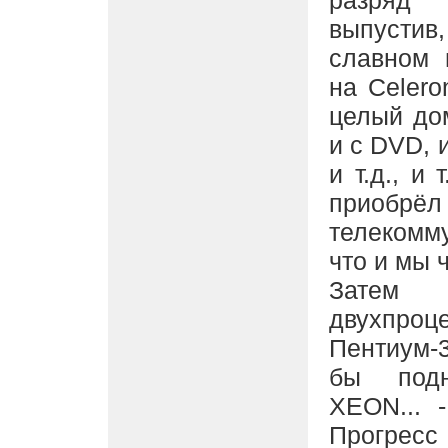
разряд 
выпустив
славном 
на Celero
целый до
и с DVD, и
и т.д., и 
прио
телекомм
что и мы 
Затем
двухпр
Пентиум-3
бы подн
XEON... 
Прогресс