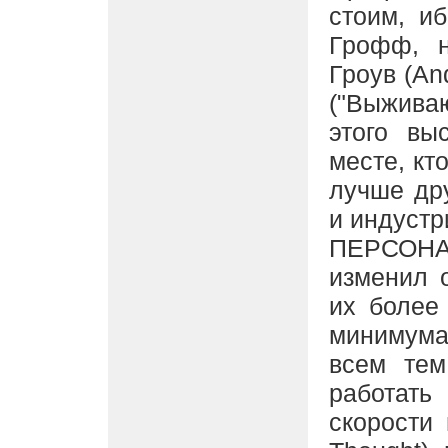
стоим, и
Грофф, н
Гроув (And
("Выживаю
этого вы
месте, кт
лучше дру
и индустр
ПЕРСОН
изменил 
их более 
минимума
всем тем
работать
скорости