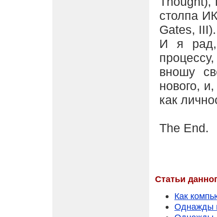
Thought),
столпа ИК
Gates, III).
И я рад,
процессу
вношу св
нового, и
как лично
The End.
Статьи данного
Как компь
Однажды 