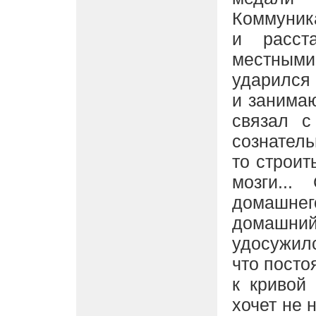
Коммуника
и расст
местными
ударился 
и занимаю
связал с
сознатель
то строит
мозги...
домашнег
домашний 
удосужилс
что посто
к кривой
хочет не 