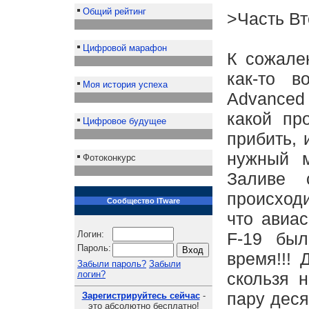
Общий рейтинг
>Часть Вт
Цифровой марафон
К сожале
как-то 
Моя история успеха
Advanced 
какой пр
Цифровое будущее
прибить, 
нужный м
Фотоконкурс
Заливе 
происход
Сообщество ITware
что авиас
Логин:
F-19 был
Пароль:
время!!! 
Забыли пароль?
Забыли
логин?
скользя 
пару деся
Зарегистрируйтесь сейчас
-
это абсолютно бесплатно!