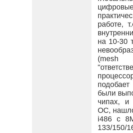
цифровые
практиче
работе, т
внутренни
на 10-30 
невообра
(mesh s
"ответ
процессо
подобает
были выпо
чипах, и
ОС, нашл
i486 с 8
133/150/