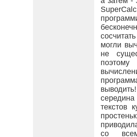
а затем -
SuperCal
програ
бесконеч
сосчитат
могли выч
не сущес
поэтому
вычислен
программ
выводить!
середина
текстов 
простень
приводила
со все