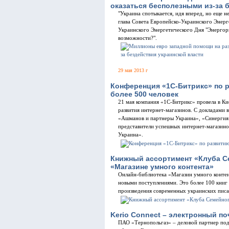
оказаться бесполезными из-за 
"Украина спотыкается, идя вперед, но еще не
глава Совета Европейско-Украинского Энерг
Украинского Энергетического Дня "Энергор
возможности?".
29 мая 2013 г
Конференция «1С-Битрикс» по 
более 500 человек
21 мая компания «1С-Битрикс» провела в К
развития интернет-магазинов. С докладами в
«Ашманов и партнеры Украина», «Синергия»
представители успешных интернет-магазинов
Украина».
Книжный ассортимент «Клуба С
«Магазине умного контента»
Онлайн-библиотека «Магазин умного контента
новыми поступлениями. Это более 100 книг
произведения современных украинских писат
Kerio Connect – электронный п
ПАО «Тернопольгаз» – деловой партнер по