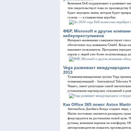
Компания Dell поддерживает и развивает ин
чём свидетельствует план по производству 
будет запущена линия, которая будет прев
солому — в упаковочные коробки.
ФБР, Microsoft и другие компа
киберпреступников
Интернет-мошенники совершенствуют спосо
обеспечение под названием Citadel. Когда он
нажимает пользователь. Программа передает
украли у людей уже более полумиллиарда д
Vega развивает международное
2013
Телекоммуникационная группа Vega приняла
телекоммуникаций – International Telecoms
Чикаго, имеет репутацию самой значительн
установления партнерских отношений и разв
Как Office 365 помог Aston Mart
Автомобиль Джеймса Бонда создают люди, о
Martin постоянно пытаются расширить гран
фокусируются на достижении новой цели. Ч
рутины, компания перешла на платформу Of
автопроизводителю повысить производительн