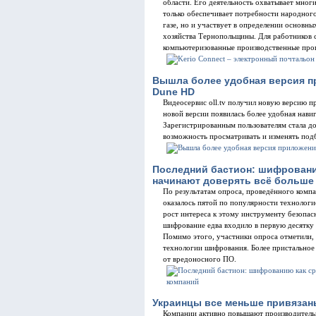
области. Его деятельность охватывает мног
только обеспечивает потребности народног
газе, но и участвует в определении основны
хозяйства Тернопольщины. Для работников 
компьютеризованные производственные про
Вышла более удобная версия пр
Dune HD
Видеосервис oll.tv получил новую версию 
новой версии появилась более удобная нави
Зарегистрированным пользователям стала до
возможность просматривать и изменять под
Последний бастион: шифровани
начинают доверять всё больше
По результатам опроса, проведённого компа
оказалось пятой по популярности технолог
рост интереса к этому инструменту безопас
шифрование едва входило в первую десятку
Помимо этого, участники опроса отметили, 
технологии шифрования. Более пристальное
от вредоносного ПО.
Украинцы все меньше привязан
Компании активно повышают производительн