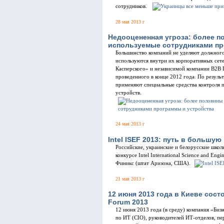
сотрудников.
28 мая 2013 г
Недооцененная угроза: более 
используемые сотрудниками пр
Большинство компаний не уделяют должного
используются внутри их корпоративных сет
Касперского» и независимой компании B2B In
проведенного в конце 2012 года. По результ
применяют специальные средства контроля 
устройств.
24 мая 2013 г
Intel ISEF 2013: путь в большую
Российские, украинские и белорусские школ
конкурсе Intel International Science and Engi
Финикс (штат Аризона, США).
21 мая 2013 г
12 июня 2013 года в Киеве состо
Forum 2013
12 июня 2013 года (в среду) компания «Би
по ИТ (CIO), руководителей ИТ-отделов, пе