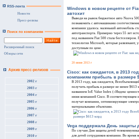
RSS-лента
Windows в новом рецепте от Fia
aвтохит
Новости
Выводя на рынок бюджетное авто Nuova 500,
Пресс-релизы
познакомить с автомашинами соотечественни
компании удалось: маленький автомобиль ст
Поиск по компаниям
автотранспорта. Примерно через 55 лет ист
под названием Fiat 500 стала бестселлером
технологии Microsoft, которые развлекают, у
Расширенный поиск
доступным по цене.
Обзоры сети
20 июня 2013 г
Архив пресс-релизов
Cisco: как ожидается, в 2013 
компаниям прибыль в размере 
2002 г
В 2013 году, как ожидается, Всеобъемлющи
получить прибыль в размере не менее $613 м
2003 г
названием IoE Value Index («Индекс ценно
2004 г
июня компанией Cisco. В соответствующем 
2005 г
получат компании, оптимизирующие электр
материальными объектами.
2006 г
2007 г
2008 г
Vega поддержала День защиты 
2009 г
По случаю Дня защиты детей телекоммуника
для детей сотрудников компании. Во время
2010 г