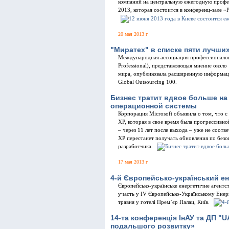
компаний на центральную ежегодную профес
2013, которая состоится в конференц-зале «Р
20 мая 2013 г
"Миратех" в списке пяти лучши
Международная ассоциация профессионалов ау
Professional), представляющая мнение около
мира, опубликовала расширенную информаци
Global Outsourcing 100.
Бизнес тратит вдвое больше н
операционной системы
Корпорация Microsoft объявила о том, что 
XP, которая в свое время была прогрессивн
– через 11 лет после выхода – уже не соотв
ХР перестанет получать обновления по безо
разработчика.
17 мая 2013 г
4-й Європейсько-український е
Європейсько-українське енергетичне агентс
участь у IV Європейсько-Українському Енер
травня у готелі Прем’єр Палац, Київ.
14-та конференція ІнАУ та ДП "UA
подальшого розвитку»