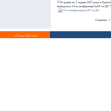
З 30 травня по 3 червня 2013 року в Турис
відбудеться 14-та конференція ІнАУ та ДП "
Страница :
1
© ITware 2000-2014