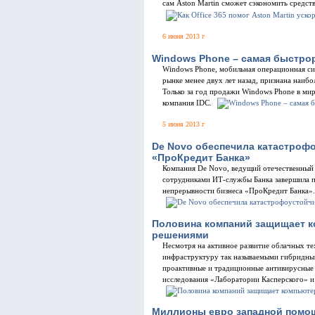
сам Aston Martin сможет сэкономить средс
6 июня 2013 г
Windows Phone – самая быстро
Windows Phone, мобильная операционная сис
рынке менее двух лет назад, признана наиб
Только за год продажи Windows Phone в мир
компания IDC.
5 июня 2013 г
De Novo обеспечила катастроф
«ПроКредит Банка»
Компания De Novo, ведущий отечественный 
сотрудниками ИТ-службы Банка завершила п
непрерывности бизнеса «ПроКредит Банка».
Половина компаний защищает 
решениями
Несмотря на активное развитие облачных т
инфраструктуру так называемыми гибридным
проактивные и традиционные антивирусные 
исследования «Лаборатории Касперского» и а
Миллионы евро западной помощ