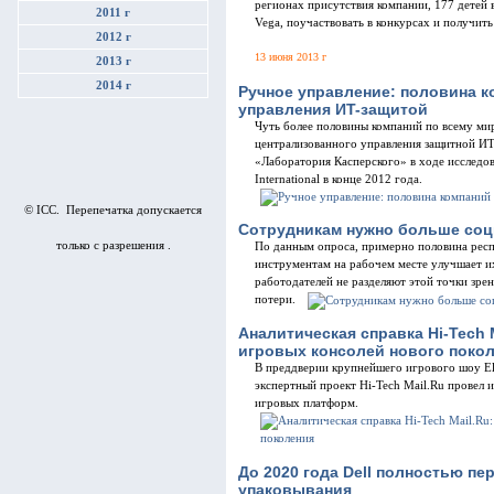
регионах присутствия компании, 177 детей 
2011 г
Vega, поучаствовать в конкурсах и получит
2012 г
13 июня 2013 г
2013 г
2014 г
Ручное управление: половина к
управления ИT-защитой
Чуть более половины компаний по всему м
централизованного управления защитной ИT
«Лаборатория Касперского» в ходе исследов
International в конце 2012 года.
© ICC. Перепечатка допускается
Сотрудникам нужно больше соц
только с разрешения .
По данным опроса, примерно половина респ
инструментам на рабочем месте улучшает и
работодателей не разделяют этой точки зре
потери.
Аналитическая справка Hi-Tech 
игровых консолей нового поко
В преддверии крупнейшего игрового шоу Ele
экспертный проект Hi-Tech Mail.Ru провел 
игровых платформ.
До 2020 года Dell полностью пе
упаковывания