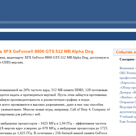
а XFX GeForce® 8800 GTS 512 MB Alpha Dog
События, 
члена, видеокарту XFX GeForce 8800 GTS 512 MB Alpha Dog, доступную в
Смотрите 
-UDD) версиях.
Компания 
OKI Printi
профессио
«Евросеть»
«Обзор про
 повышенной на 20% частоте ядра, 512 МБ памяти DDR3, 128 потоковым
Дилеры «Be
идется падать и притворяться мертвой. Пусть этим займутся противники.
«Beeline» 
айшую производительность и реалистичную графику в играх.
Открытая C
всего проявляются в высоких разрешениях, даже в них она способна
Ведущая бе
 увлекательнее. Многие новые игры, например, Call of Duty 4, Company of
архитектур
изированы для работы с ней.
Учебный це
Еще больш
а шейдерных процессоров – 1625 МГц и 1,94 ГГц – эффективная частота
XX-версии ядро ускорено до 678 МГц, а шейдерные процессоры до 1725
зогнаны до 1,625 ГГц. В сочетании с 256-битной шиной памяти GeForce