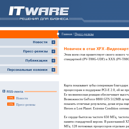
Главная /
Пресс-релизы
Новичок в стае XFX -Видеокарт
Этим воем стая приветствует своего нового 
стандартной (PV-T88G-UDF) и XXX (PV-T88G
Карта показывает зубы соперникам благодаря
процессорам и поддержке PCI-E 2.0, ей не пр
RSS-лента
Ее молниеносная реакция обеспечивает высоч
Новости
Возможности GeForce 8800 GTS 512MB лучше 
показать отличные результаты, делая игры еще
Пресс-релизы
Heroes и Lost Planet: Extreme Condition оптим
Ее сердце бьется на частоте 650 МГц, частот
памяти стандартной версии. В разогнанной X
МГц. 128 потоковых процессоров отдельно ра