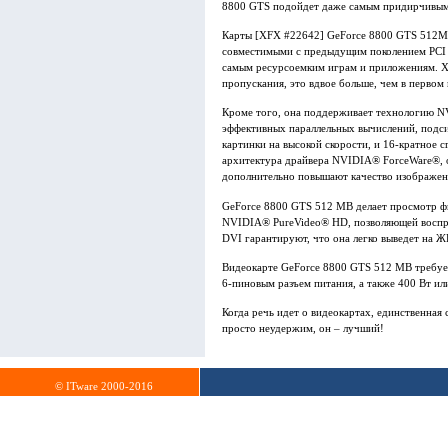
8800 GTS подойдет даже самым придирчивым
Карты [XFX #22642] GeForce 8800 GTS 512MB
совместимыми с предыдущим поколением PCI E
самым ресурсоемким играм и приложениям. X
пропускания, это вдвое больше, чем в первом 
Кроме того, она поддерживает технологию N
эффективных параллельных вычислений, под
картинки на высокой скорости, и 16-кратное
архитектура драйвера NVIDIA® ForceWare®,
дополнительно повышают качество изображен
GeForce 8800 GTS 512 MB делает просмотр фи
NVIDIA® PureVideo® HD, позволяющей воспро
DVI гарантируют, что она легко выведет на 
Видеокарте GeForce 8800 GTS 512 MB требуетс
6-пиновым разъем питания, а также 400 Вт ил
Когда речь идет о видеокартах, единственная 
просто неудержим, он – лучший!
© ITware 2000-2016