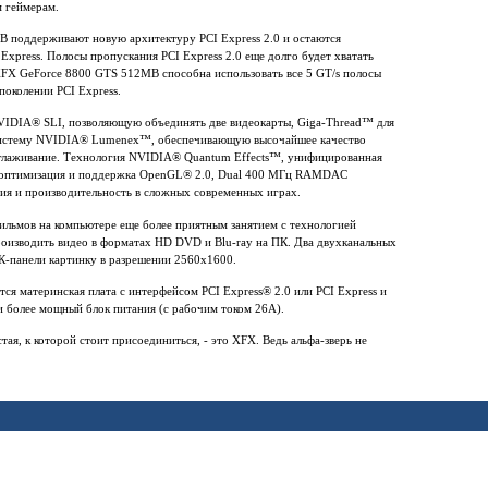
 геймерам.
 поддерживают новую архитектуру PCI Express 2.0 и остаются
xpress. Полосы пропускания PCI Express 2.0 еще долго будет хватать
FX GeForce 8800 GTS 512MB способна использовать все 5 GT/s полосы
поколении PCI Express.
VIDIA® SLI, позволяющую объединять две видеокарты, Giga-Thread™ для
систему NVIDIA® Lumenex™, обеспечивающую высочайшее качество
 сглаживание. Технология NVIDIA® Quantum Effects™, унифицированная
 оптимизация и поддержка OpenGL® 2.0, Dual 400 МГц RAMDAC
ия и производительность в сложных современных играх.
льмов на компьютере еще более приятным занятием с технологией
изводить видео в форматах HD DVD и Blu-ray на ПК. Два двухканальных
ЖК-панели картинку в разрешении 2560х1600.
я материнская плата с интерфейсом PCI Express® 2.0 или PCI Express и
и более мощный блок питания (с рабочим током 26А).
стая, к которой стоит присоединиться, - это XFX. Ведь альфа-зверь не