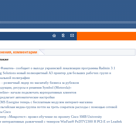
мнения, комментарии
также
«Фаматек» сообщает о выходе украинской локализации программы Radmin 3.1
ng Solutions новый полноцветный А3 принтер для больших рабочих групп и
нальной полиграфии
 - розничный лидер по масштабу бизнеса за рубежом
дукции, ресурсы и решения Symbol (Motorola)»
eline» начали подключать корпоративных клиентов
предлагает автоматические настройки
MS Energine теперь с бесплатным модулем интернет-магазина
льгийская медиа-группа почти на треть сократила расходы с помощью сетевой
ы Cisco
нтр «Микротест» провел обучение по проекту Cisco SMB University
е интерактивных развлечений с тюнером WinFast® PxDTV2300 H PCI-E от Leadtek