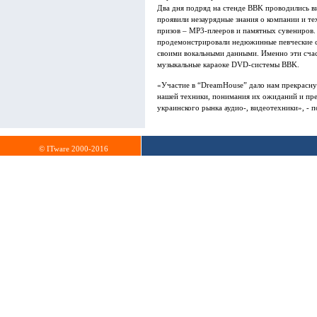
Два дня подряд на стенде BBK проводились в
проявили незаурядные знания о компании и т
призов – MP3-плееров и памятных сувениров.
продемонстрировали недюжинные певческие 
своими вокальными данными. Именно эти счас
музыкальные караоке DVD-системы BBK.
«Участие в “DreamHouse” дало нам прекрасн
нашей техники, понимания их ожиданий и пре
украинского рынка аудио-, видеотехники», -
© ITware 2000-2016