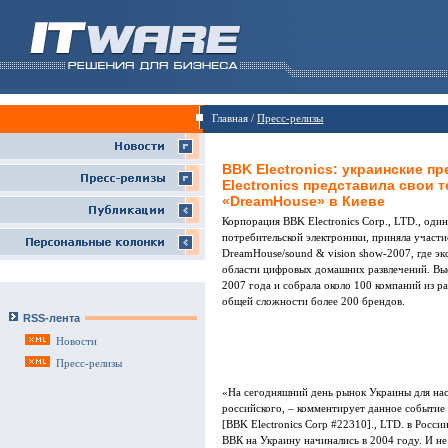
Главная /
Пресс-релизы
BBK Electronics: украинские п
Electronics представила свои 
«DreamHouse» в Киеве
Корпорация BBK Electronics Corp., LTD., оди
потребительской электроники, приняла участ
DreamHouse/sound & vision show-2007, где эк
области цифровых домашних развлечений. Выс
2007 года и собрала около 100 компаний из р
общей сложности более 200 брендов.
RSS-лента
Новости
Пресс-релизы
«На сегодняшний день рынок Украины для нас
российского, – комментирует данное событие
[BBK Electronics Corp #22310]., LTD. в Росси
ВВК на Украину начинались в 2004 году. И не