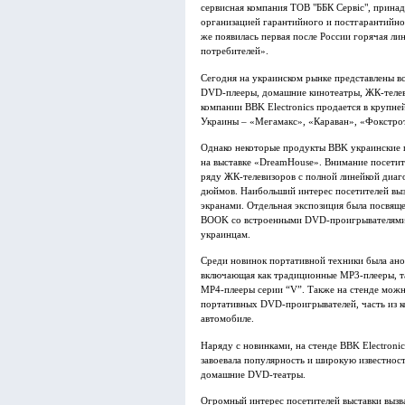
сервисная компания ТОВ "ББК Сервіс", прина
организацией гарантийного и постгарантийно
же появилась первая после России горячая 
потребителей».
Сегодня на украинском рынке представлены в
DVD-плееры, домашние кинотеатры, ЖК-телев
компании BBK Electronics продается в крупн
Украины – «Мегамакс», «Караван», «Фокстро
Однако некоторые продукты BBK украинские п
на выставке «DreamHouse». Внимание посети
ряду ЖК-телевизоров с полной линейкой диагона
дюймов. Наибольший интерес посетителей вы
экранами. Отдельная экспозиция была посвящ
BOOK со встроенными DVD-проигрывателями,
украинцам.
Среди новинок портативной техники была ано
включающая как традиционные MP3-плееры, та
MP4-плееры серии “V”. Также на стенде можн
портативных DVD-проигрывателей, часть из к
автомобиле.
Наряду с новинками, на стенде BBK Electroni
завоевала популярность и широкую известнос
домашние DVD-театры.
Огромный интерес посетителей выставки вызва