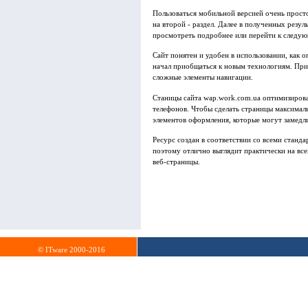
Пользоваться мобильной версией очень прост
на второй - раздел. Далее в полученных резу
просмотреть подробнее или перейти к следую
Сайт понятен и удобен в использовании, как о
начал приобщаться к новым технологиям. При
сложные элементы навигации.
Станицы сайта wap.work.com.ua оптимизиров
телефонов. Чтобы сделать страницы максималь
элементов оформления, которые могут замедли
Ресурс создан в соответствии со всеми станд
поэтому отлично выглядит практически на вс
веб-страницы.
© ITware 2000-2016