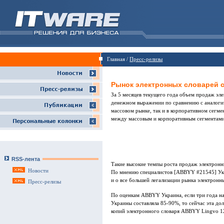
Главная /
Пресс-релизы
Рынок электронных словарей 
За 5 месяцев текущего года объем продаж эл
денежном выражении по сравнению с аналоги
массовом рынке, так и в корпоративном сегм
между массовым и корпоративным сегментами
RSS-лента
Такие высокие темпы роста продаж электронн
Новости
По мнению специалистов [ABBYY #21545] Укра
и о все большей легализации рынка электронн
Пресс-релизы
По оценкам ABBYY Украина, если три года н
Украины составляла 85-90%, то сейчас эта до
копий электронного словаря ABBYY Lingvo 12,