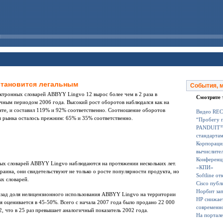
становится легальным
События, 
ектронных словарей ABBYY Lingvo 12 вырос более чем в 2 раза в
Смотрите 
чным периодом 2006 года. Высокий рост оборотов наблюдался как на
енте, и составил 119% и 92% соответственно. Соотношение оборотов
Видео RECо
 рынка осталось прежним: 65% и 35% соответственно.
“Пробегу п
PANDUIT™ 
стандартам
Корпорация
вычислител
Конференци
ых словарей ABBYY Lingvo наблюдаются на протяжении нескольких лет.
«КПИ»
ина, они свидетельствуют не только о росте популярности продукта, но
Softline о
ых словарей.
Cisco публ
Норбит за
азад доля нелицензионного использования ABBYY Lingvo на территории
HP снижает
ля оценивается в 45-50%. Всего с начала 2007 года было продано 22 000
современн
 что в 25 раз превышает аналогичный показатель 2002 года.
На портале