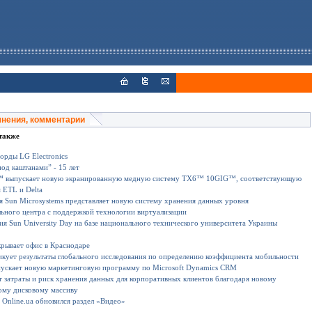
мнения, комментарии
также
рды LG Electronics
од каштанами” - 15 лет
выпускает новую экранированную медную систему TX6™ 10GIG™, соответствующую
 ETL и Delta
 Sun Microsystems представляет новую систему хранения данных уровня
ьного центра с поддержкой технологии виртуализации
я Sun University Day на базе национального технического университета Украины
ткрывает офис в Краснодаре
икует результаты глобального исследования по определению коэффициента мобильности
пускает новую маркетинговую программу по Microsoft Dynamics СRM
 затраты и риск хранения данных для корпоративных клиентов благодаря новому
ому дисковому массиву
 Online.ua обновился раздел «Видео»