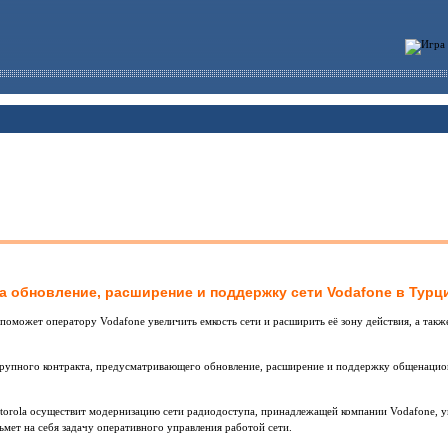
на обновление, расширение и поддержку сети Vodafone в Турц
 поможет оператору Vodafone увеличить емкость сети и расширить её зону действия, а так
крупного контракта, предусматривающего обновление, расширение и поддержку общенацио
torola осуществит модернизацию сети радиодоступа, принадлежащей компании Vodafone, у
ьмет на себя задачу оперативного управления работой сети.