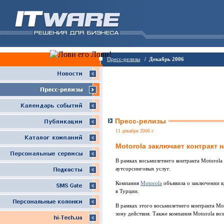
Пресс-релизы
/ Декабрь 2006
Пресс-релизы
11 декабря 2006 г
Motorola заключает контракт 
В рамках восьмилетнего контракта Motorola
аутсорсинговых услуг.
Компания
Motorola
объявила о заключении 
в Турции.
В рамках этого восьмилетнего контракта Mo
зону действия. Также компания Motorola воз