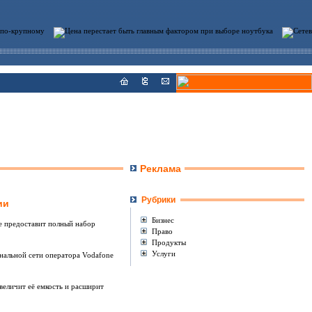
Реклама
Рубрики
ии
Бизнес
же предоставит полный набор
Право
Продукты
Услуги
нальной сети оператора Vodafone
величит её емкость и расширит