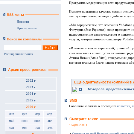
Программа модернизации сети предусматрив
Помимо повышения качества связи и эксплуа
RSS-лента
эксплуатационные расходы и добиться лучш
Новости
«Мы гордимся тем, что компания Vodafone д
Пресс-релизы
Фигуэрна (Jose Figueroa), вице-президент 
недвусмысленно свидетельствует о неизменн
Поиск по компаниям
услуги, которые помогут оператору Vodafon
«В соответствии со стратегией, принятой Г
счет изыскания новых путей экономии средс
Расширенный поиск
Аттила Витай (Attila Vitai), генеральный 
все свои планы на благо наших турецких аб
Архив пресс-релизов
2002 г
Еще о деятельности компаний в 
2003 г
Моторола, представительст
2004 г
SMS
2005 г
Сообщите коллегам о последних
новостях
,
п
2006 г
янв
фев
мар
апр
Смотрите также
май
июн
июл
авг
4 марта 2008 г
сен
окт
ноя
дек
•
Стартует третий Всеукраинский школьный