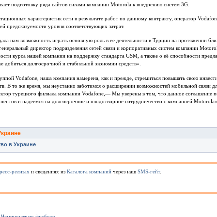
ает подготовку ряда сайтов силами компании Motorola к внедрению систем 3G.
тационных характеристик сети в результате работ по данному контракту, оператор Vodafon
ей предсказуемости уровня соответствующих затрат.
ала нам возможность играть основную роль в её деятельности в Турции на протяжении бл
и генеральный директор подразделения сетей связи и корпоративных систем компании Motor
ости курса нашей компании на поддержку стандарта GSM, а также о её способности предл
e добиться долгосрочной и стабильной экономии средств».
руппой Vodafone, наша компания намерена, как и прежде, стремиться повышать свою инвест
тв. В то же время, мы неустанно заботимся о расширении возможностей мобильной связи д
директор турецкого филиала компании Vodafone,— Мы уверены в том, что данное соглашение
онентов и надеемся на долгосрочное и плодотворное сотрудничество с компанией Motorola»
Украине
во в Украине
ресс-релизах
и сведениях из
Каталога компаний
через наш
SMS-гейт
.
 Чемпионат по футболу