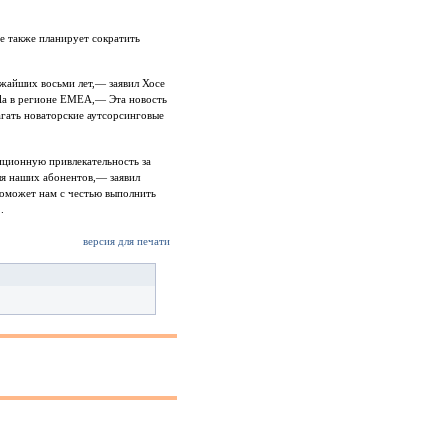
e также планирует сократить
ижайших восьми лет,— заявил Хосе
ola в регионе EMEA,— Эта новость
агать новаторские аутсорсинговые
иционную привлекательность за
ля наших абонентов,— заявил
 поможет нам с честью выполнить
.
версия для печати